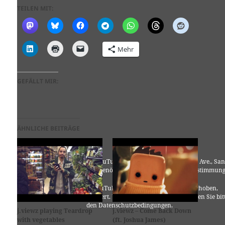
TEILEN MIT:
Mehr
GEFÄLLT MIR:
ÄHNLICHE BEITRÄGE
Für die Nutzung von YouTube (YouTube, LLC, 901 Cherry Ave., San
Bruno, CA 94066, USA) benötigen wir laut DSGVO Ihre Zustimmung
Es werden seitens YouTube personenbezogene Daten erhoben,
verarbeitet und gespeichert. Welche Daten genau entnehmen Sie bit
den Datenschutzbedingungen.
j.viewz playing Teardrop
j.viewz – Come Back Down
with vegetables
(ft. Joshua James)