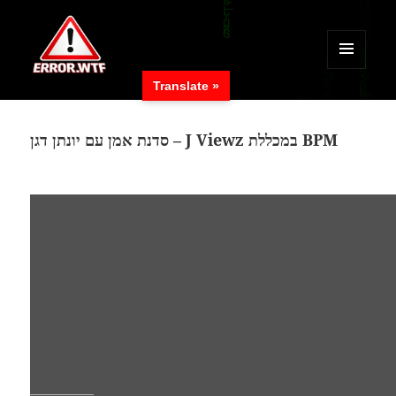
MENÜ
Translate »
UND
ERROR.WTF
WIDGETS
סדנת אמן עם יונתן דגן – J Viewz במכללת BPM