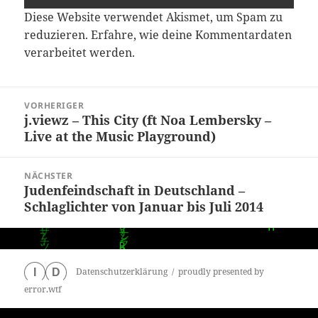
Diese Website verwendet Akismet, um Spam zu
reduzieren.
Erfahre, wie deine Kommentardaten
verarbeitet werden.
Beitragsnavigation
VORHERIGER
j.viewz – This City (ft Noa Lembersky –
Vorheriger
Live at the Music Playground)
Beitrag:
NÄCHSTER
Judenfeindschaft in Deutschland –
Nächster
Schlaglichter von Januar bis Juli 2014
Beitrag:
Datenschutzerklärung
proudly presented by
I
D
error.wtf