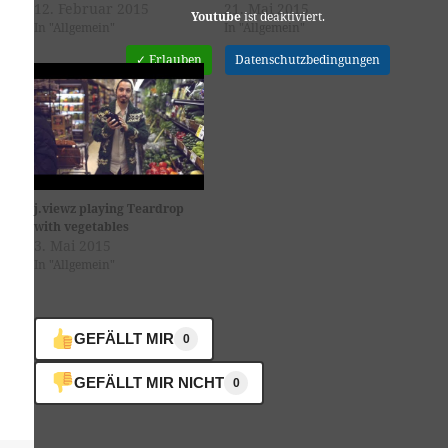
12. Februar 2015
21. Mai 2015
Youtube
ist deaktiviert.
In "Allgemein"
In "Allgemein"
✓ Erlauben
Datenschutzbedingungen
j.viewz playing Teardrop
with vegetables
3. Mai 2015
In "Allgemein"
GEFÄLLT MIR
0
GEFÄLLT MIR NICHT
0