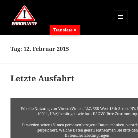
MENÜ
Translate »
UND
ERROR.WTF
WIDGETS
Tag:
12. Februar 2015
Letzte Ausfahrt
Für die Nutzung von Vimeo (Vimeo, LLC, 555 West 18th Street, NY,
10011, USA) benötigen wir laut DSGVO Ihre Zustimmung.
Es werden seitens Vimeo personenbezogene Daten erhoben, verarb
gespeichert. Welche Daten genau entnehmen Sie bitte den
Datenschutzbedingungen.