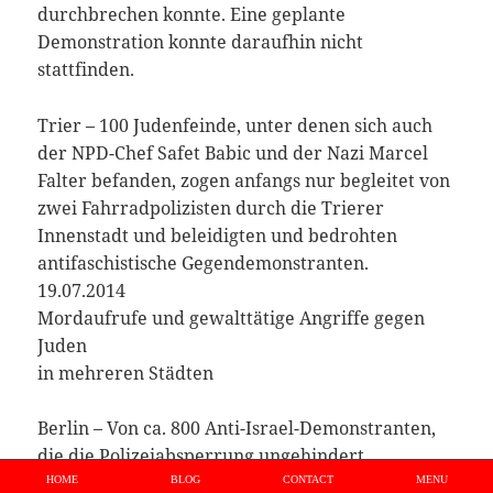
durchbrechen konnte. Eine geplante
Demonstration konnte daraufhin nicht
stattfinden.
Trier – 100 Judenfeinde, unter denen sich auch
der NPD-Chef Safet Babic und der Nazi Marcel
Falter befanden, zogen anfangs nur begleitet von
zwei Fahrradpolizisten durch die Trierer
Innenstadt und beleidigten und bedrohten
antifaschistische Gegendemonstranten.
19.07.2014
Mordaufrufe und gewalttätige Angriffe gegen
Juden
in mehreren Städten
Berlin – Von ca. 800 Anti-Israel-Demonstranten,
die die Polizeiabsperrung ungehindert
überwältigten, wurde eine Gruppe von Kippa
HOME
BLOG
CONTACT
MENU