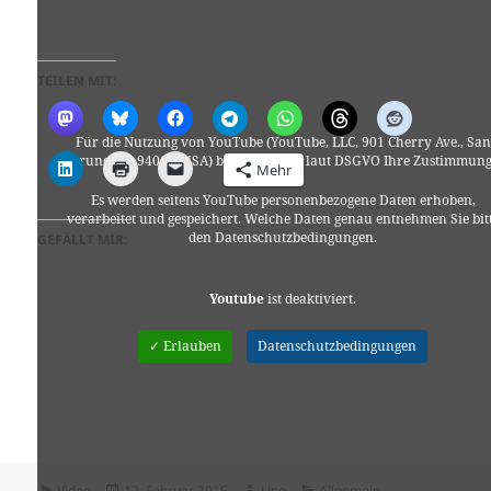
TEILEN MIT:
Für die Nutzung von YouTube (YouTube, LLC, 901 Cherry Ave., San
Bruno, CA 94066, USA) benötigen wir laut DSGVO Ihre Zustimmung
Mehr
Es werden seitens YouTube personenbezogene Daten erhoben,
verarbeitet und gespeichert. Welche Daten genau entnehmen Sie bit
den Datenschutzbedingungen.
GEFÄLLT MIR:
Youtube
ist deaktiviert.
✓ Erlauben
Datenschutzbedingungen
Format
Veröffentlicht
Autor
Kategorien
Video
12. Februar 2015
Lino
Allgemein
,