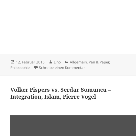
Veröffentlicht
Autor
Kategorien
12. Februar 2015
Lino
Allgemein
,
Pen & Paper
,
am
zu Letzte Ausfahrt
Philosophie
Schreibe einen Kommentar
Volker Pispers vs. Serdar Somuncu –
Integration, Islam, Pierre Vogel