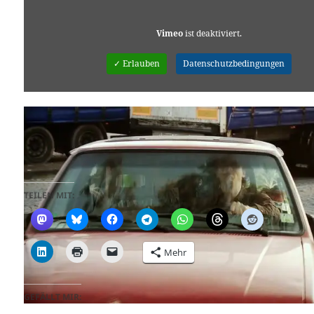
Vimeo
ist deaktiviert.
✓ Erlauben
Datenschutzbedingungen
Letzte Ausfahrt
from
Goldhamster Film
on
Vimeo
.
TEILEN MIT:
Mehr
GEFÄLLT MIR: