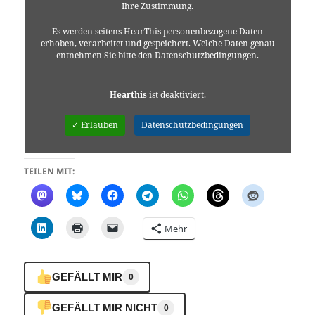
Ihre Zustimmung.
Es werden seitens HearThis personenbezogene Daten
erhoben, verarbeitet und gespeichert. Welche Daten genau
entnehmen Sie bitte den Datenschutzbedingungen.
Hearthis
ist deaktiviert.
✓ Erlauben
Datenschutzbedingungen
TEILEN MIT:
Mehr
GEFÄLLT MIR
0
GEFÄLLT MIR NICHT
0