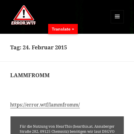
MENÜ
Translate »
UND
ERROR.WTF
WIDGETS
Tag:
24. Februar 2015
LAMMFROMM
https://error.wtf/lammfromm/
Für die Nutzung von HearThis (hearthis.at, Annaberger
Straße 282, 09125 Chemnitz) benötigen wir laut DSGVO