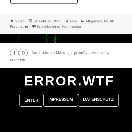
Format
Veröffentlicht
Autor
Kategorien
Video
24. Februar 2015
Lino
Allgemein
,
Musik
,
am
zu LAMMFROMM
Psychiatrie
Schreibe einen Kommentar
Datenschutzerklärung
proudly presented by
I
D
error.wtf
ERROR.WTF
0
particles
IMPRESSUM
DATENSCHUTZ
ENTER