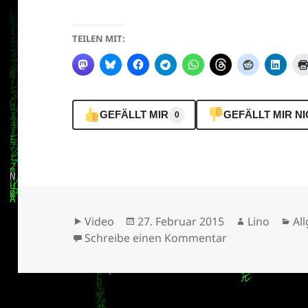
TEILEN MIT:
GEFÄLLT MIR
GEFÄLLT MIR N
0
Format
Veröffentlicht
Autor
Ka
Video
27. Februar 2015
Lino
Al
am
zu Raúl Aguayo
Schreibe einen Kommentar