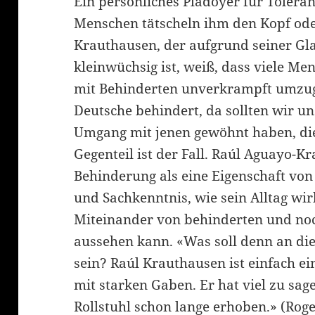
Ein persönliches Plädoyer für Toler
Menschen tätscheln ihm den Kopf ode
Krauthausen, der aufgrund seiner Gla
kleinwüchsig ist, weiß, dass viele M
mit Behinderten unverkrampft umzuge
Deutsche behindert, da sollten wir un
Umgang mit jenen gewöhnt haben, die
Gegenteil ist der Fall. Raúl Aguayo-K
klärung
Behinderung als eine Eigenschaft von 
und Sachkenntnis, wie sein Alltag wirk
Miteinander von behinderten und no
aussehen kann. «Was soll denn an di
sein? Raúl Krauthausen ist einfach 
mit starken Gaben. Er hat viel zu sag
Rollstuhl schon lange erhoben.» (Rog