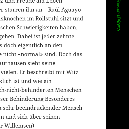
anz und Freude am Leben
r starren ihn an – Raúl Aguayo-
sknochen im Rollstuhl sitzt und
enschen Schwierigkeiten haben,
hen. Dabei ist jeder zehnte
s doch eigentlich an den
 nicht «normal» sind. Doch das
rauthausen sieht seine
vielen. Er beschreibt mit Witz
lich ist und wie ein
ch-nicht-behinderten Menschen
eser Behinderung Besonderes
ein sehr beeindruckender Mensch
en und sich über seinen
er Willemsen)