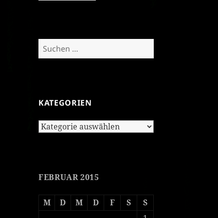
Suchen
nach:
KATEGORIEN
Kategorien
FEBRUAR 2015
M
D
M
D
F
S
S
1