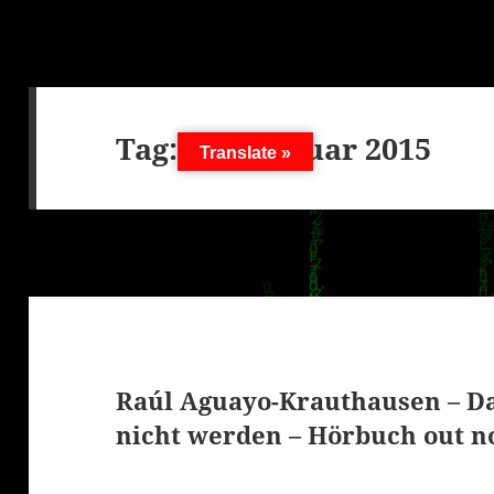
Tag:
27. Februar 2015
Translate »
Raúl Aguayo-Krauthausen – Da
nicht werden – Hörbuch out 