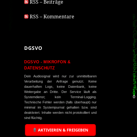
RSS – Beiträge
RSS – Kommentare
DGSVO
DGSVO - MIKROFON &
DATENSCHUTZ
Dein Audiosignal wird nur zur unmittelbaren
Verarbeitung der Anfrage genutzt. Keine
dauerhaften Logs, keine Datenbank, keine
Weitergabe an Dritte. Der Service läuft als
Systemdienst; kein Terminal-Logging.
Technische Fehler werden (falls überhaupt) nur
minimal im Systemjournal gehalten bzw. sind
deaktiviert. Inhalte werden nicht protokolliert und
sind flüchtig.
AKTIVIEREN & FREIGEBEN