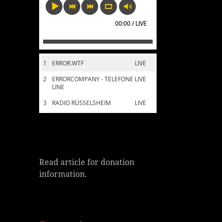
00:00 / LIVE
1
ERROR.WTF
LIVE
2
ERRORCOMPANY - TELEFONE
LIVE
LINE
3
RADIO RÜSSELSHEIM
LIVE
Read article for donation
information.