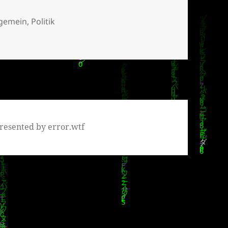
tegorien
lgemein
,
Politik
ni – 28. Febraio
resented by error.wtf