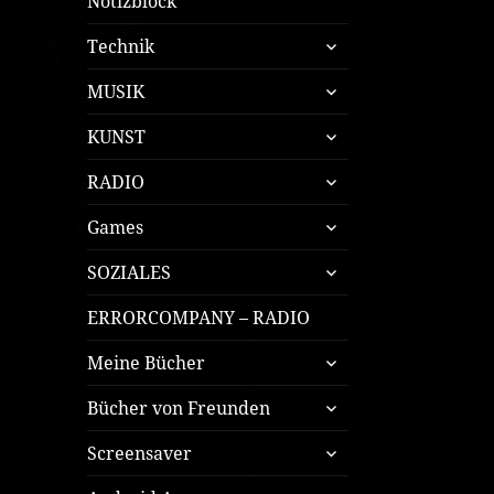
Notizblock
untermenü
Technik
öffnen
untermenü
MUSIK
öffnen
untermenü
KUNST
öffnen
untermenü
RADIO
öffnen
untermenü
Games
öffnen
untermenü
SOZIALES
öffnen
ERRORCOMPANY – RADIO
untermenü
Meine Bücher
öffnen
untermenü
Bücher von Freunden
öffnen
untermenü
Screensaver
öffnen