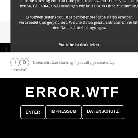
Für die Nutzung von YouTube (YouTube, LLC, 901 Cherry Ave., San
Bruno, CA 94066, USA) benötigen wir laut DSGVO Ihre Zustimmung
Es werden seitens YouTube personenbezogene Daten erhoben,
verarbeitet und gespeichert. Welche Daten genau entnehmen Sie bit
den Datenschutzbedingungen.
Format
Veröffentlicht
Autor
Kategorien
Video
8. Februar 2015
Lino
Allgemein
,
Kabarett
,
am
zu Georg Schramm – De
Psychiatrie
,
Satire
Schreibe einen Kommentar
Youtube
ist deaktiviert.
✓ Erlauben
Datenschutzbedingungen
Datenschutzerklärung
proudly presented by
I
D
error.wtf
ERROR.WTF
0
particles
IMPRESSUM
DATENSCHUTZ
ENTER