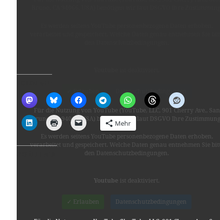
Bruno, CA 94066, USA) benötigen wir laut DSGVO Ihre Zustimmung
Es werden seitens YouTube personenbezogene Daten erhoben,
verarbeitet und gespeichert. Welche Daten genau entnehmen Sie bit
den Datenschutzbedingungen.
Youtube
ist deaktiviert.
TEILEN MIT:
✓ Erlauben
Datenschutzbedingungen
Für die Nutzung von YouTube (YouTube, LLC, 901 Cherry Ave., San
Bruno, CA 94066, USA) benötigen wir laut DSGVO Ihre Zustimmung
Mehr
Es werden seitens YouTube personenbezogene Daten erhoben,
verarbeitet und gespeichert. Welche Daten genau entnehmen Sie bit
den Datenschutzbedingungen.
GEFÄLLT MIR:
Youtube
ist deaktiviert.
✓ Erlauben
Datenschutzbedingungen