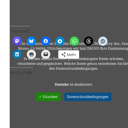
TEILEN MIT:
Für die Nutzung von YouTube (YouTube, LLC, 901 Cherry Ave., San
Bruno, CA 94066, USA) benötigen wir laut DSGVO Ihre Zustimmung
Mehr
Es werden seitens YouTube personenbezogene Daten erhoben,
verarbeitet und gespeichert. Welche Daten genau entnehmen Sie bit
den Datenschutzbedingungen.
GEFÄLLT MIR:
Youtube
ist deaktiviert.
✓ Erlauben
Datenschutzbedingungen