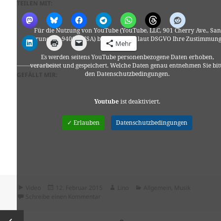
TEILEN MIT:
Für die Nutzung von YouTube (YouTube, LLC, 901 Cherry Ave., San
Bruno, CA 94066, USA) benötigen wir laut DSGVO Ihre Zustimmung
Mehr
Es werden seitens YouTube personenbezogene Daten erhoben,
verarbeitet und gespeichert. Welche Daten genau entnehmen Sie bit
den Datenschutzbedingungen.
GEFÄLLT MIR:
Youtube
ist deaktiviert.
✓ Erlauben
Datenschutzbedingungen
Format
Veröffentlicht
Autor
Kategorien
Video
12. Februar 2015
Lino
Allgemein
,
Musik
am
zu j.viewz – This City (ft Noa Lembersky – L
Schreibe einen Kommentar
Seitennummerierung