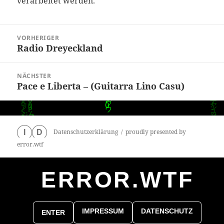
verarbeitet werden.
Beitragsnavigation
VORHERIGER
Radio Dreyeckland
Vorheriger
Beitrag:
NÄCHSTER
Pace e Liberta – (Guitarra Lino Casu)
Nächster
Beitrag:
Datenschutzerklärung
proudly presented by
I
D
error.wtf
ERROR.WTF
0
particles
IMPRESSUM
DATENSCHUTZ
ENTER