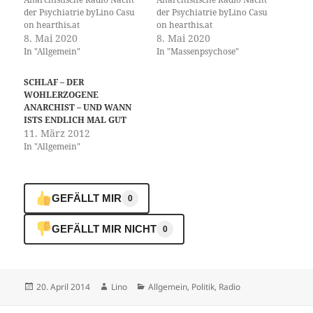
der Psychiatrie byLino Casu
der Psychiatrie byLino Casu
on hearthis.at
on hearthis.at
8. Mai 2020
8. Mai 2020
In "Allgemein"
In "Massenpsychose"
SCHLAF – DER
WOHLERZOGENE
ANARCHIST – UND WANN
ISTS ENDLICH MAL GUT
11. März 2012
In "Allgemein"
GEFÄLLT MIR
0
GEFÄLLT MIR NICHT
0
Veröffentlicht
Autor
Kategorien
20. April 2014
Lino
Allgemein
,
Politik
,
Radio
am