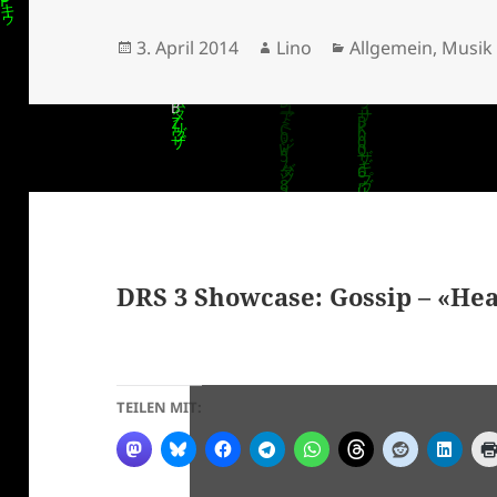
Veröffentlicht
Autor
Kategorien
3. April 2014
Lino
Allgemein
,
Musik
am
DRS 3 Showcase: Gossip – «He
TEILEN MIT: