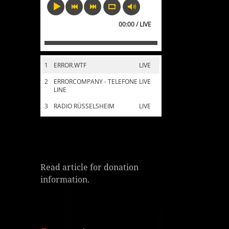
00:00 / LIVE
1
ERROR.WTF
LIVE
2
ERRORCOMPANY - TELEFONE
LIVE
LINE
3
RADIO RÜSSELSHEIM
LIVE
Read article for donation
information.