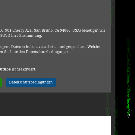
C, 901 Cherry Ave., San Bruno, CA 94066, USA) benötigen wir
DSGVO Ihre Zustimmung.
ogene Daten erhoben, verarbeitet und gespeichert. Welche
n Sie bitte den Datenschutzbedingungen.
rien
utube
ist deaktiviert.
ein
,
Musik
ase: Gossip – «Heavy Cross»
Datenschutzbedingungen