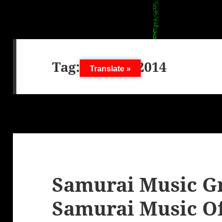
Tag:
3. April 2014
Translate »
Samurai Music G
Samurai Music Of