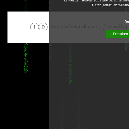
Es werden seitens YouTube personenbez
Daten genau entnehme
Yo
Datenschutzerklärung
proudly p
I
D
✓ Erlauben