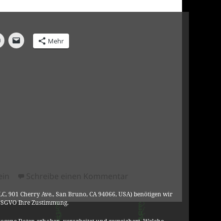
Mehr
rien
zu Me Too – Wer will sch
ein
Schreibe einen Kommentar
C, 901 Cherry Ave., San Bruno, CA 94066, USA) benötigen wir
DSGVO Ihre Zustimmung.