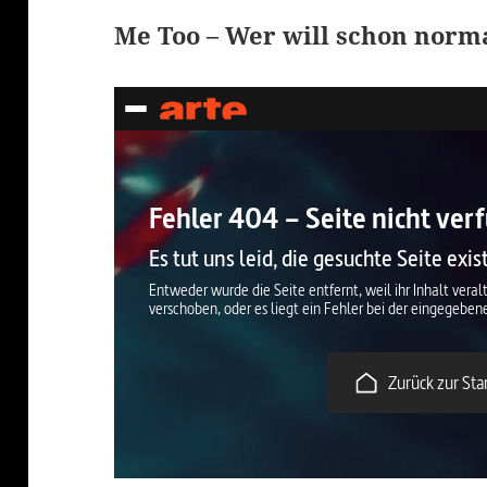
Me Too – Wer will schon norma