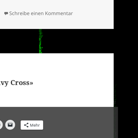
zu Samurai Music Group Pre
Schreibe einen Kommentar
avy Cross»
Mehr