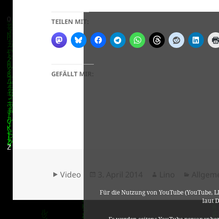
TEILEN MIT:
GEFÄLLT MIR:
Format
Veröffentlicht
Autor
Katego
Video
3. April 2014
Lino
Allgem
am
Für die Nutzung von YouTube (YouTube, LL
laut 