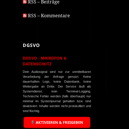
RSS – Beiträge
RSS – Kommentare
DGSVO
DGSVO - MIKROFON &
DATENSCHUTZ
Dein Audiosignal wird nur zur unmittelbaren
Verarbeitung der Anfrage genutzt. Keine
dauerhaften Logs, keine Datenbank, keine
Weitergabe an Dritte. Der Service läuft als
Systemdienst; kein Terminal-Logging.
Technische Fehler werden (falls überhaupt) nur
minimal im Systemjournal gehalten bzw. sind
deaktiviert. Inhalte werden nicht protokolliert und
sind flüchtig.
AKTIVIEREN & FREIGEBEN