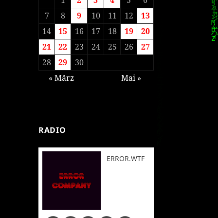
7
8
9
10
11
12
13
14
15
16
17
18
19
20
21
22
23
24
25
26
27
28
29
30
« März
Mai »
RADIO
ERROR.WTF