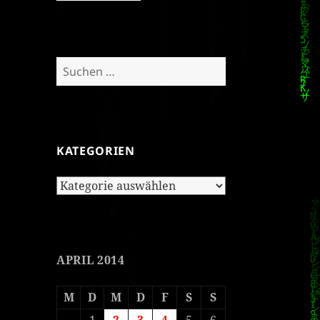
Suchen
nach:
KATEGORIEN
Kategorien
APRIL 2014
M
D
M
D
F
S
S
1
2
3
4
5
6