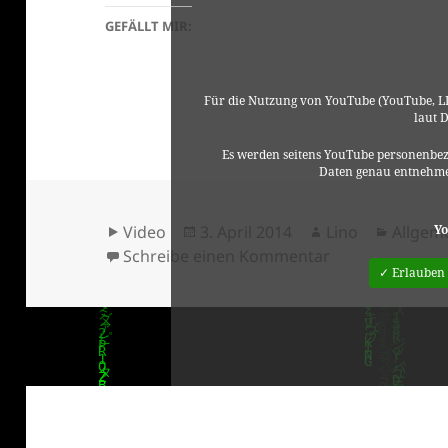
GEFÄLLT MIR:
Für die Nutzung von YouTube (YouTube, LL
laut 
Es werden seitens YouTube personenbez
Daten genau entnehme
Format
Veröffentlicht
Autor
Katego
Yo
Video
3. April 2014
Lino
Allgem
am
zu DRS 3 Showc
Schreibe einen Kommentar
✓ Erlauben