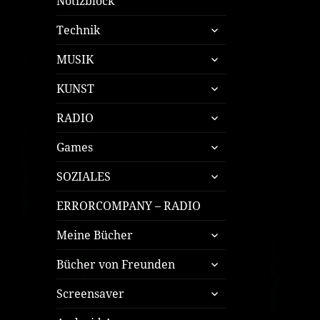
Notizblock
untermenü
Technik
öffnen
untermenü
MUSIK
öffnen
untermenü
KUNST
öffnen
untermenü
RADIO
öffnen
untermenü
Games
öffnen
untermenü
SOZIALES
öffnen
ERRORCOMPANY – RADIO
untermenü
Meine Bücher
öffnen
untermenü
Bücher von Freunden
öffnen
untermenü
Screensaver
öffnen