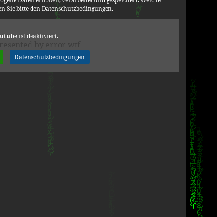
ogene Daten erhoben, verarbeitet und gespeichert. Welche
n Sie bitte den Datenschutzbedingungen.
utube
ist deaktiviert.
resented by error.wtf
Datenschutzbedingungen