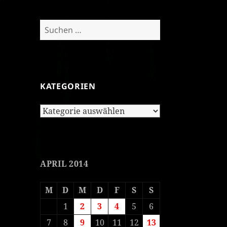
Suchen
nach:
KATEGORIEN
Kategorien
APRIL 2014
M
D
M
D
F
S
S
1
2
3
4
5
6
7
8
9
10
11
12
13