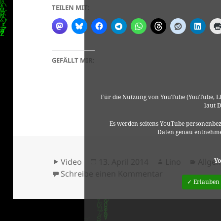
TEILEN MIT:
GEFÄLLT MIR:
Für die Nutzung von YouTube (YouTube, LL
laut 
Es werden seitens YouTube personenbez
Daten genau entnehme
Format
Veröffentlicht
Autor
Kateg
Yo
Video
13. April 2014
Lino
Allge
am
zu Warten auf 
Schreibe einen Kommentar
✓ Erlauben