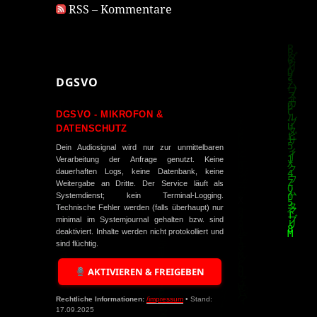
RSS – Kommentare
DGSVO
DGSVO - MIKROFON &
DATENSCHUTZ
Dein Audiosignal wird nur zur unmittelbaren
Verarbeitung der Anfrage genutzt. Keine
dauerhaften Logs, keine Datenbank, keine
Weitergabe an Dritte. Der Service läuft als
Systemdienst; kein Terminal-Logging.
Technische Fehler werden (falls überhaupt) nur
minimal im Systemjournal gehalten bzw. sind
deaktiviert. Inhalte werden nicht protokolliert und
sind flüchtig.
AKTIVIEREN & FREIGEBEN
Rechtliche Informationen:
/impressum
• Stand:
17.09.2025