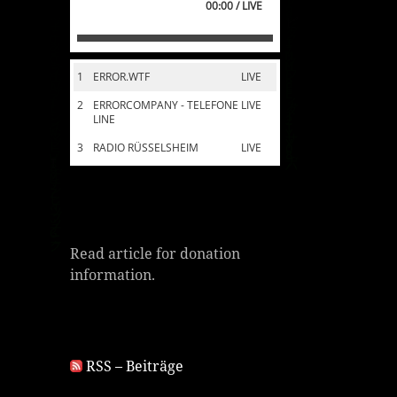
00:00 / LIVE
1
ERROR.WTF
LIVE
2
ERRORCOMPANY - TELEFONE
LIVE
LINE
3
RADIO RÜSSELSHEIM
LIVE
Read article for donation
information.
RSS – Beiträge