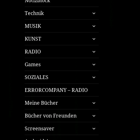
Notizblock
untermenü
Technik
öffnen
untermenü
MUSIK
öffnen
untermenü
KUNST
öffnen
untermenü
RADIO
öffnen
untermenü
Games
öffnen
untermenü
SOZIALES
öffnen
ERRORCOMPANY – RADIO
untermenü
Meine Bücher
öffnen
untermenü
Bücher von Freunden
öffnen
untermenü
Screensaver
öffnen