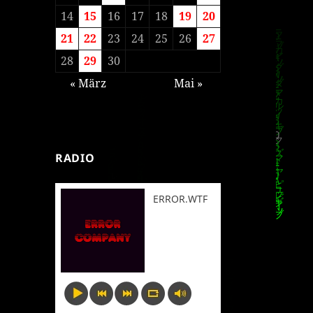
14
15
16
17
18
19
20
21
22
23
24
25
26
27
28
29
30
« März
Mai »
RADIO
ERROR.WTF