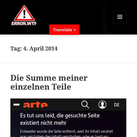
MENÜ
Translate »
UND
ERROR.WTF
WIDGETS
Tag:
4. April 2014
Die Summe meiner
einzelnen Teile