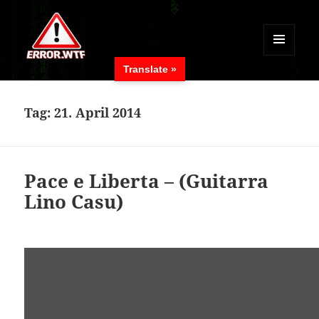
MENÜ
Translate »
UND
ERROR.WTF
WIDGETS
Tag:
21. April 2014
Pace e Liberta – (Guitarra
Lino Casu)