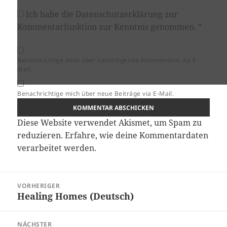
Ich habe die
Datenschutzerklärung
zur
Kommentarfunktion zur Kenntnis genommen.
*
Benachrichtige mich über nachfolgende Kommentare via E-
Mail.
Benachrichtige mich über neue Beiträge via E-Mail.
Diese Website verwendet Akismet, um Spam zu
reduzieren.
Erfahre, wie deine Kommentardaten
verarbeitet werden.
Beitragsnavigation
VORHERIGER
Healing Homes (Deutsch)
Vorheriger
Beitrag:
NÄCHSTER