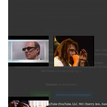
Bruno, CA 94066, USA) benötigen wir laut DSGVO Ihre Zustimmung
Es werden seitens YouTube personenbezogene Daten erhoben,
verarbeitet und gespeichert. Welche Daten genau entnehmen Sie bit
den Datenschutzbedingungen.
Youtube
ist deaktiviert.
ÄHNLICHE BEITRÄGE
✓ Erlauben
Datenschutzbedingungen
Für die Nutzung von YouTube (YouTube, LLC, 901 Cherry Ave., San
Bruno, CA 94066, USA) benötigen wir laut DSGVO Ihre Zustimmung
Es werden seitens YouTube personenbezogene Daten erhoben,
verarbeitet und gespeichert. Welche Daten genau entnehmen Sie bit
DIE PARTEI
RATM – Rage Against The
den Datenschutzbedingungen.
19. Mai 2014
Machine – Killing In The
Name
In "Allgemein"
26. Oktober 2014
Youtube
ist deaktiviert.
In "Allgemein"
✓ Erlauben
Datenschutzbedingungen
Für die Nutzung von YouTube (YouTube, LLC, 901 Cherry Ave., San