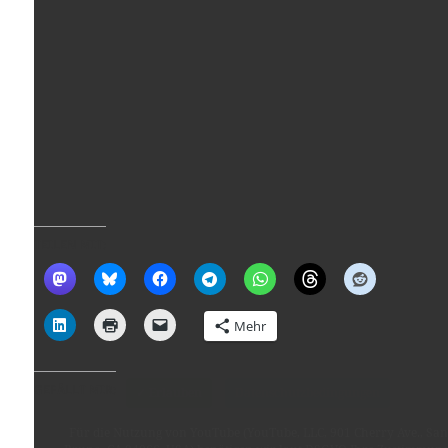
Für die Nutzung von YouTube (YouTube, LLC, 901 Cherry Ave., San
Bruno, CA 94066, USA) benötigen wir laut DSGVO Ihre Zustimmung
TEILEN MIT:
Es werden seitens YouTube personenbezogene Daten erhoben,
verarbeitet und gespeichert. Welche Daten genau entnehmen Sie bit
den Datenschutzbedingungen.
Mehr
Youtube
ist deaktiviert.
GEFÄLLT MIR:
✓ Erlauben
Datenschutzbedingungen
Für die Nutzung von YouTube (YouTube, LLC, 901 Cherry Ave., San