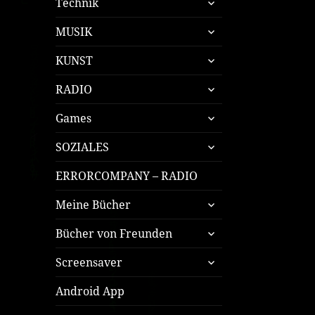
Technik
öffnen
untermenü
MUSIK
öffnen
untermenü
KUNST
öffnen
untermenü
RADIO
öffnen
untermenü
Games
öffnen
untermenü
SOZIALES
öffnen
ERRORCOMPANY – RADIO
untermenü
Meine Bücher
öffnen
untermenü
Bücher von Freunden
öffnen
untermenü
Screensaver
öffnen
Android App