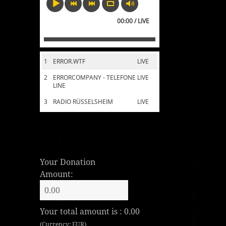
00:00 / LIVE
1
ERROR.WTF
LIVE
2
ERRORCOMPANY - TELEFONE
LIVE
LINE
3
RADIO RÜSSELSHEIM
LIVE
Your Donation
Amount:
Your total amount is :
0.00
(Currency: EUR)