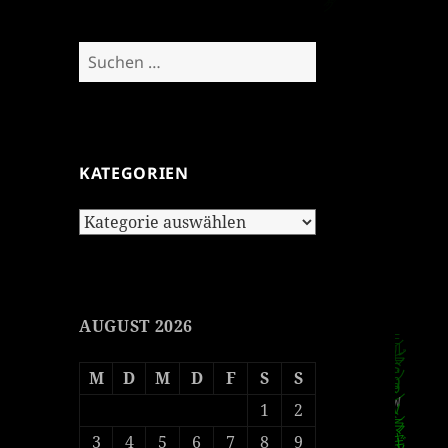
Suchen
nach:
KATEGORIEN
Kategorien
AUGUST 2026
M
D
M
D
F
S
S
1
2
3
4
5
6
7
8
9