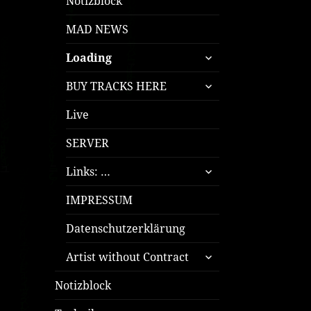
Notizblock
MAD NEWS
untermenü
Loading
öffnen
untermenü
BUY TRACKS HERE
öffnen
Live
SERVER
untermenü
Links: …
öffnen
IMPRESSUM
Datenschutzerklärung
untermenü
Artist without Contract
öffnen
Notizblock
untermenü