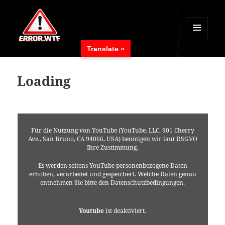
MENÜ
Translate »
UND
ERROR.WTF
WIDGETS
Loading
Für die Nutzung von YouTube (YouTube, LLC, 901 Cherry
Ave., San Bruno, CA 94066, USA) benötigen wir laut DSGVO
Ihre Zustimmung.
Es werden seitens YouTube personenbezogene Daten
erhoben, verarbeitet und gespeichert. Welche Daten genau
entnehmen Sie bitte den Datenschutzbedingungen.
Youtube
ist deaktiviert.