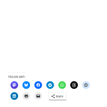
TEILEN MIT:
Mehr