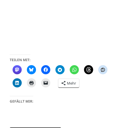
TEILEN MIT:
Mehr
GEFÄLLT MIR: