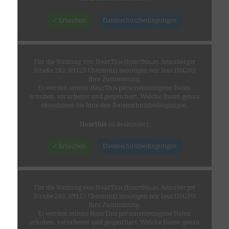
✓ Erlauben
Datenschutzbedingungen
Für die Nutzung von HearThis (hearthis.at, Annaberger
Straße 282, 09125 Chemnitz) benötigen wir laut DSGVO
Ihre Zustimmung.
Es werden seitens HearThis personenbezogene Daten
erhoben, verarbeitet und gespeichert. Welche Daten genau
entnehmen Sie bitte den Datenschutzbedingungen.
Hearthis
ist deaktiviert.
✓ Erlauben
Datenschutzbedingungen
Für die Nutzung von HearThis (hearthis.at, Annaberger
Straße 282, 09125 Chemnitz) benötigen wir laut DSGVO
Ihre Zustimmung.
Es werden seitens HearThis personenbezogene Daten
erhoben, verarbeitet und gespeichert. Welche Daten genau