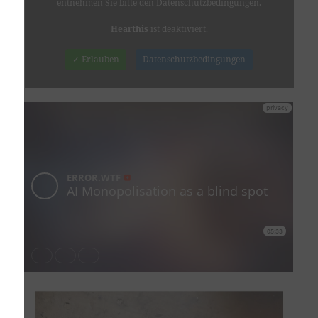
entnehmen Sie bitte den Datenschutzbedingungen.
Hearthis
ist deaktiviert.
✓ Erlauben
Datenschutzbedingungen