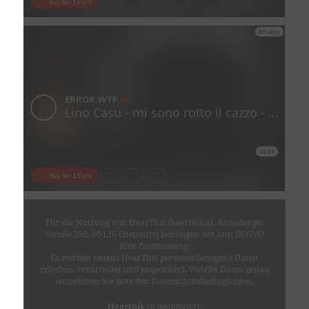
Für die Nutzung von HearThis (hearthis.at, Annaberger
Straße 282, 09125 Chemnitz) benötigen wir laut DSGVO
Ihre Zustimmung.
Es werden seitens HearThis personenbezogene Daten
erhoben, verarbeitet und gespeichert. Welche Daten genau
entnehmen Sie bitte den Datenschutzbedingungen.
Hearthis
ist deaktiviert.