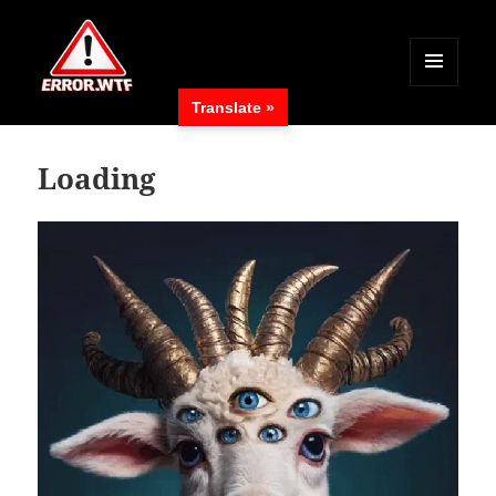
MENÜ
Translate »
UND
ERROR.WTF
WIDGETS
Loading