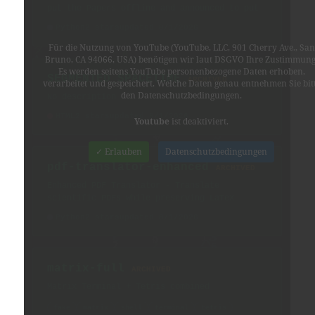
Für die Nutzung von YouTube (YouTube, LLC, 901 Cherry Ave., San
Bruno, CA 94066, USA) benötigen wir laut DSGVO Ihre Zustimmung
Es werden seitens YouTube personenbezogene Daten erhoben,
verarbeitet und gespeichert. Welche Daten genau entnehmen Sie bit
den Datenschutzbedingungen.
Youtube
ist deaktiviert.
✓ Erlauben
Datenschutzbedingungen