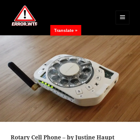
MENÜ
Translate »
UND
ERROR.WTF
WIDGETS
Rotary Cell Phone – by Justine Haupt