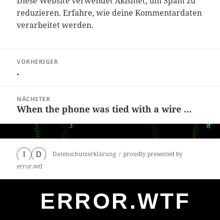
Diese Website verwendet Akismet, um Spam zu
reduzieren.
Erfahre, wie deine Kommentardaten
verarbeitet werden.
Beitragsnavigation
VORHERIGER
.
Vorheriger
Beitrag:
NÄCHSTER
When the phone was tied with a wire …
Nächster
Beitrag:
Datenschutzerklärung
proudly presented by
I
D
error.wtf
ERROR.WTF
0
particles