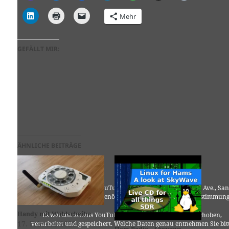
Mehr
GEFÄLLT MIR:
ÄHNLICHE BEITRÄGE
Für die Nutzung von YouTube (YouTube, LLC, 901 Cherry Ave., San
Bruno, CA 94066, USA) benötigen wir laut DSGVO Ihre Zustimmung
Handy mit Wählscheibe
Es werden seitens YouTube personenbezogene Daten erhoben,
17. Februar 2020
verarbeitet und gespeichert. Welche Daten genau entnehmen Sie bit