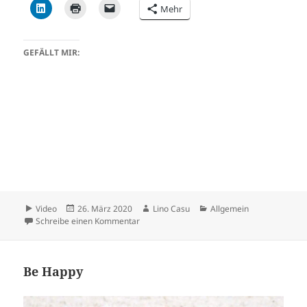
Mehr
GEFÄLLT MIR:
Format
Veröffentlicht
Autor
Kategorien
Video
26. März 2020
Lino Casu
Allgemein
am
zu Peace
Schreibe einen Kommentar
Be Happy