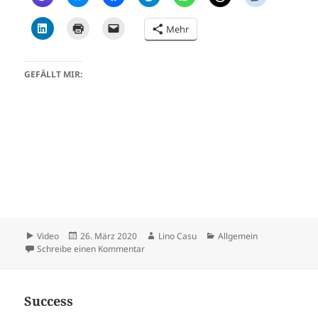
Mehr
GEFÄLLT MIR:
Format
Veröffentlicht
Autor
Kategorien
Video
26. März 2020
Lino Casu
Allgemein
am
zu Be Happy
Schreibe einen Kommentar
Success