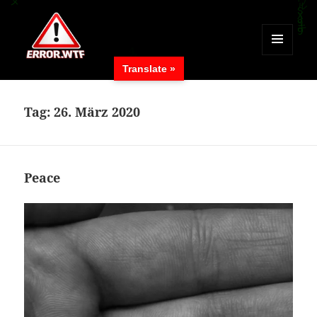
MENÜ
Translate »
UND
ERROR.WTF
WIDGETS
Tag:
26. März 2020
Peace