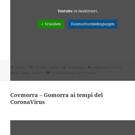
Youtube
ist deaktiviert.
✓ Erlauben
Datenschutzbedingungen
Format
Veröffentlicht
Autor
Kategorien
Video
15. März 2020
Lino Casu
Allgemein
,
Music
,
am
zu Fabrizio Frisan „G
Music Video
,
Musik
Schreibe einen Kommentar
Covmorra – Gomorra ai tempi del
CoronaVirus