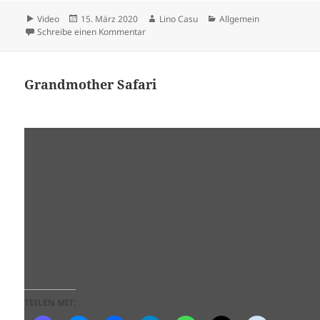
Format
Veröffentlicht
Autor
Kategorien
Video
15. März 2020
Lino Casu
Allgemein
am
zu Cagabichieri
Schreibe einen Kommentar
Grandmother Safari
TEILEN MIT: