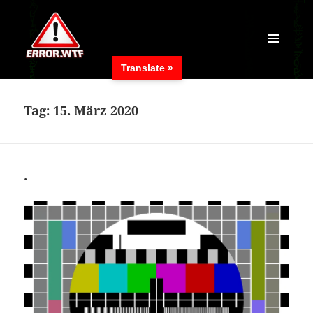
MENÜ
Translate »
UND
ERROR.WTF
WIDGETS
Tag:
15. März 2020
.