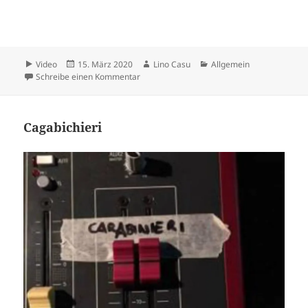
Format
Veröffentlicht
Autor
Kategorien
Video
15. März 2020
Lino Casu
Allgemein
am
zu .
Schreibe einen Kommentar
Cagabichieri