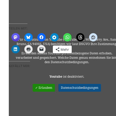
TEILEN MIT:
Für die Nutzung von YouTube (YouTube, LLC, 901 Cherry Ave., San
Bruno, CA 94066, USA) benötigen wir laut DSGVO Ihre Zustimmung
Mehr
Es werden seitens YouTube personenbezogene Daten erhoben,
verarbeitet und gespeichert. Welche Daten genau entnehmen Sie bit
den Datenschutzbedingungen.
GEFÄLLT MIR:
Youtube
ist deaktiviert.
✓ Erlauben
Datenschutzbedingungen