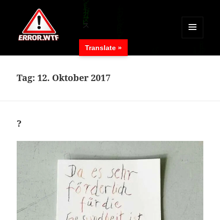
MENÜ
Translate »
UND
ERROR.WTF
WIDGETS
Tag:
12. Oktober 2017
?