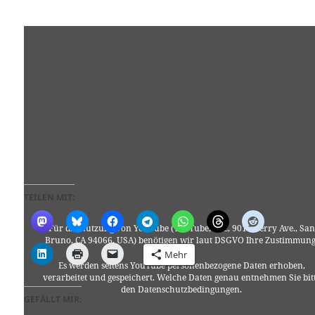
TEILEN MIT:
Für die Nutzung von YouTube (YouTube, LLC, 901 Cherry Ave., San
Bruno, CA 94066, USA) benötigen wir laut DSGVO Ihre Zustimmung
Mehr
Es werden seitens YouTube personenbezogene Daten erhoben,
verarbeitet und gespeichert. Welche Daten genau entnehmen Sie bit
den Datenschutzbedingungen.
GEFÄLLT MIR: