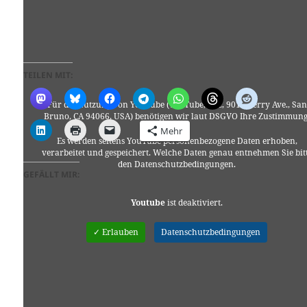
TEILEN MIT:
Für die Nutzung von YouTube (YouTube, LLC, 901 Cherry Ave., San
Bruno, CA 94066, USA) benötigen wir laut DSGVO Ihre Zustimmung
Mehr
Es werden seitens YouTube personenbezogene Daten erhoben,
verarbeitet und gespeichert. Welche Daten genau entnehmen Sie bit
den Datenschutzbedingungen.
GEFÄLLT MIR:
Youtube
ist deaktiviert.
✓ Erlauben
Datenschutzbedingungen