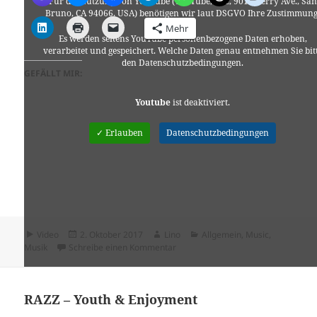
Für die Nutzung von YouTube (YouTube, LLC, 901 Cherry Ave., San
Bruno, CA 94066, USA) benötigen wir laut DSGVO Ihre Zustimmung
Mehr
Es werden seitens YouTube personenbezogene Daten erhoben,
verarbeitet und gespeichert. Welche Daten genau entnehmen Sie bit
den Datenschutzbedingungen.
GEFÄLLT MIR:
Youtube
ist deaktiviert.
✓ Erlauben
Datenschutzbedingungen
Format
Veröffentlicht
Autor
Kategorien
Video
2. Oktober 2017
Lino
Allgemein
,
Music
,
am
zu RAZZ – Let It In, Let It Out
Musik
Schreibe einen Kommentar
RAZZ – Youth & Enjoyment