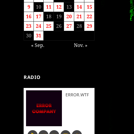
9
10
11
12
13
14
15
16
17
18
19
20
21
22
23
24
25
26
27
28
29
30
31
« Sep.
Nov. »
RADIO
ERROR.WTF