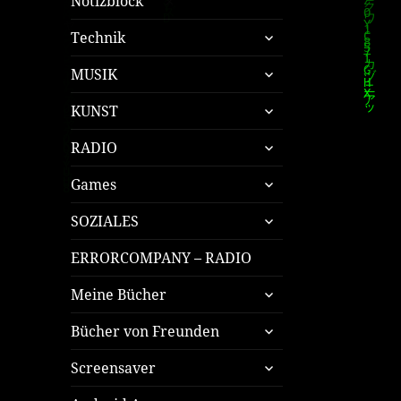
Notizblock
untermenü
Technik
öffnen
untermenü
MUSIK
öffnen
untermenü
KUNST
öffnen
untermenü
RADIO
öffnen
untermenü
Games
öffnen
untermenü
SOZIALES
öffnen
ERRORCOMPANY – RADIO
untermenü
Meine Bücher
öffnen
untermenü
Bücher von Freunden
öffnen
untermenü
Screensaver
öffnen