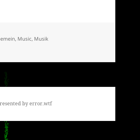
egorien
gemein
,
Music
,
Musik
r – Jazz Ability
resented by error.wtf