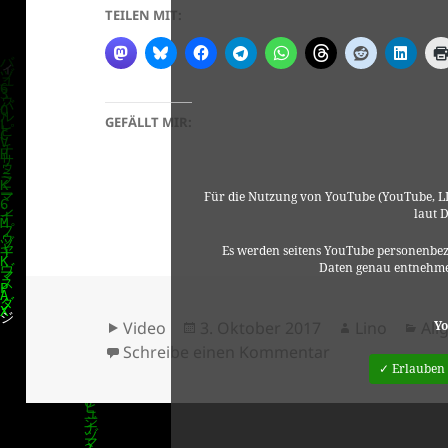
TEILEN MIT:
GEFÄLLT MIR:
Für die Nutzung von YouTube (YouTube, LL
laut 
Es werden seitens YouTube personenbez
Daten genau entnehme
Format
Veröffentlicht
Autor
Kat
Yo
Video
3. Oktober 2017
Lino
All
am
zu Früchte des
Schreibe einen Kommentar
✓ Erlauben