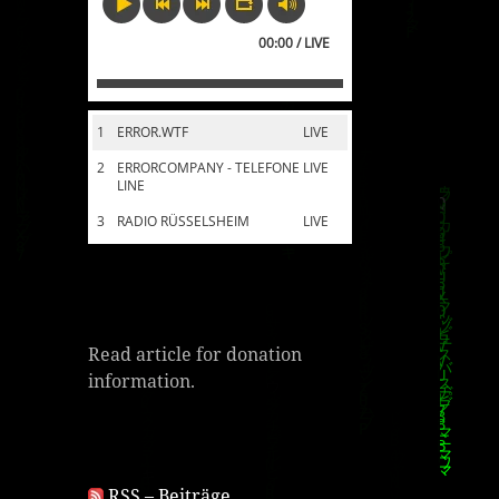
00:00 / LIVE
1
ERROR.WTF
LIVE
2
ERRORCOMPANY - TELEFONE
LIVE
LINE
3
RADIO RÜSSELSHEIM
LIVE
Read article for donation
information.
RSS – Beiträge