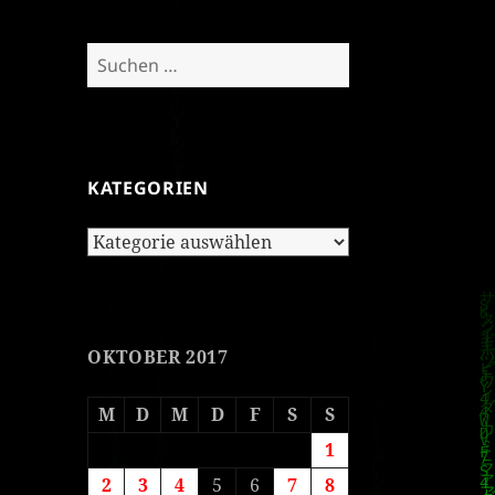
Suchen
nach:
KATEGORIEN
Kategorien
OKTOBER 2017
M
D
M
D
F
S
S
1
2
3
4
5
6
7
8