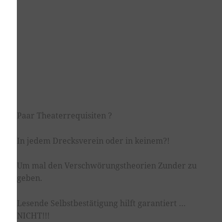
Paar Theaterrequisiten ?
In jedem Drecksverein oder in keinem?!
Um mal den Verschwörungstheorien Zunder zu
geben.
Lesende Selbstbestätigung hilft garantiert …
NICHT!!!