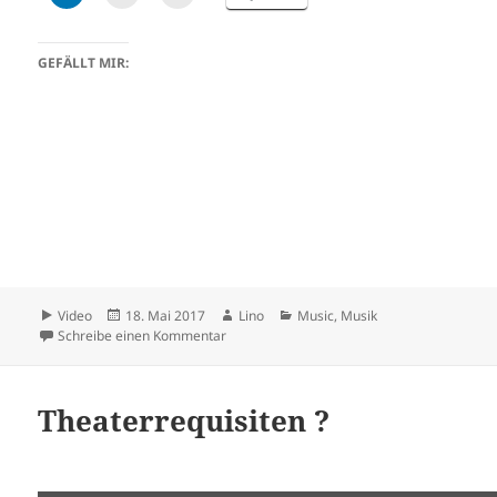
GEFÄLLT MIR:
Format
Veröffentlicht
Autor
Kategorien
Video
18. Mai 2017
Lino
Music
,
Musik
am
zu Falscher Hase – Rückblick
Schreibe einen Kommentar
Theaterrequisiten ?