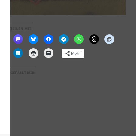
TEILEN MIT:
Mehr
GEFÄLLT MIR: