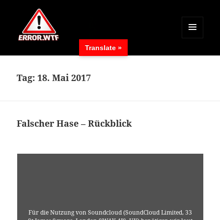
MENÜ
Translate »
UND
ERROR.WTF
WIDGETS
Tag:
18. Mai 2017
Falscher Hase – Rückblick
Für die Nutzung von Soundcloud (SoundCloud Limited, 33