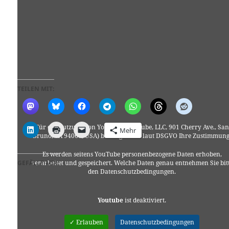
TEILEN MIT:
Für die Nutzung von YouTube (YouTube, LLC, 901 Cherry Ave., San
Mehr
Bruno, CA 94066, USA) benötigen wir laut DSGVO Ihre Zustimmung
Es werden seitens YouTube personenbezogene Daten erhoben,
GEFÄLLT MIR:
verarbeitet und gespeichert. Welche Daten genau entnehmen Sie bit
den Datenschutzbedingungen.
Youtube
ist deaktiviert.
✓ Erlauben
Datenschutzbedingungen