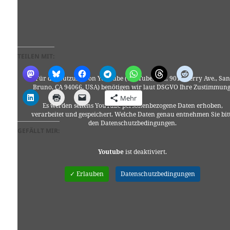
TEILEN MIT:
Für die Nutzung von YouTube (YouTube, LLC, 901 Cherry Ave., San
Bruno, CA 94066, USA) benötigen wir laut DSGVO Ihre Zustimmung
Mehr
Es werden seitens YouTube personenbezogene Daten erhoben,
verarbeitet und gespeichert. Welche Daten genau entnehmen Sie bit
den Datenschutzbedingungen.
GEFÄLLT MIR:
Youtube
ist deaktiviert.
✓ Erlauben
Datenschutzbedingungen