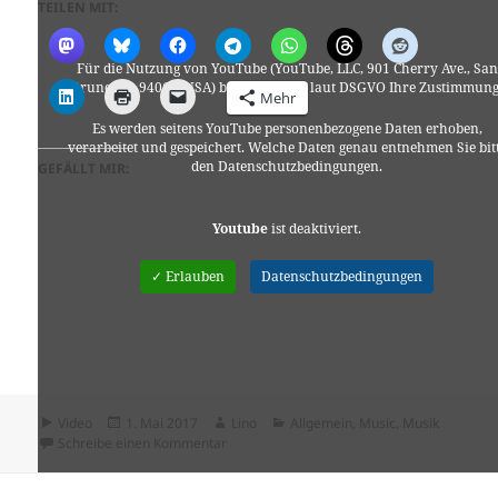
TEILEN MIT:
Für die Nutzung von YouTube (YouTube, LLC, 901 Cherry Ave., San
Bruno, CA 94066, USA) benötigen wir laut DSGVO Ihre Zustimmung
Mehr
Es werden seitens YouTube personenbezogene Daten erhoben,
verarbeitet und gespeichert. Welche Daten genau entnehmen Sie bit
den Datenschutzbedingungen.
GEFÄLLT MIR:
Youtube
ist deaktiviert.
✓ Erlauben
Datenschutzbedingungen
Format
Veröffentlicht
Autor
Kategorien
Video
1. Mai 2017
Lino
Allgemein
,
Music
,
Musik
am
zu Charles Bradley & His Extraordinaires – L
Schreibe einen Kommentar