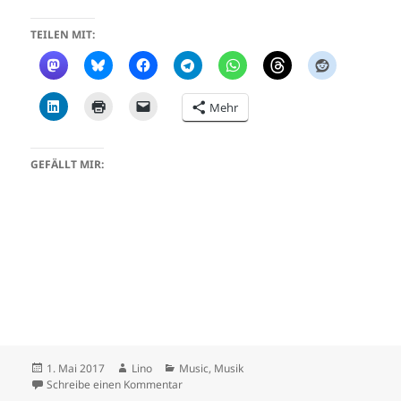
TEILEN MIT:
Mehr
GEFÄLLT MIR:
Veröffentlicht
Autor
Kategorien
1. Mai 2017
Lino
Music
,
Musik
am
zu Don’t You Say A Word – AnnenMayKanter
Schreibe einen Kommentar