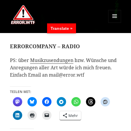
MENÜ
Translate »
UND
ERROR.WTF
WIDGETS
ERRORCOMPANY – RADIO
PS: über
Musikzusendungen
bzw. Wünsche und
Anregungen aller Art würde ich mich freuen.
Einfach Email an mail@error.wtf
TEILEN MIT:
Mehr