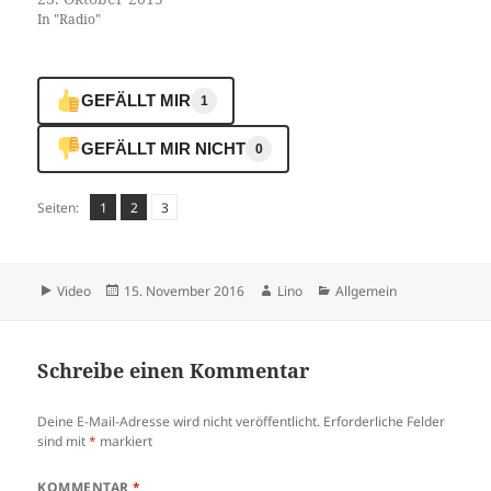
In "Radio"
GEFÄLLT MIR
1
GEFÄLLT MIR NICHT
0
Seite
,
Seite
,
Seite
Seiten:
1
2
3
Format
Veröffentlicht
Autor
Kategorien
Video
15. November 2016
Lino
Allgemein
am
Schreibe einen Kommentar
Deine E-Mail-Adresse wird nicht veröffentlicht.
Erforderliche Felder
sind mit
*
markiert
KOMMENTAR
*