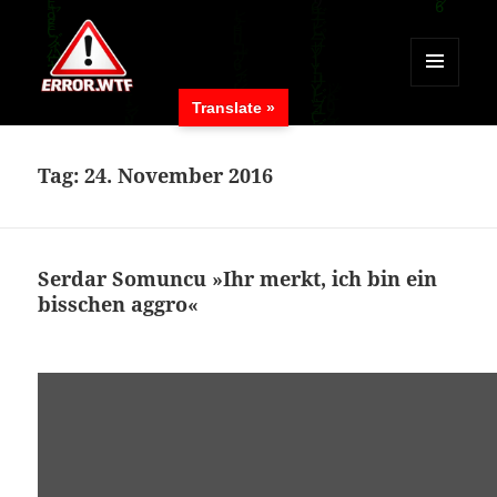
MENÜ
Translate »
UND
ERROR.WTF
WIDGETS
Tag:
24. November 2016
Serdar Somuncu »Ihr merkt, ich bin ein
bisschen aggro«