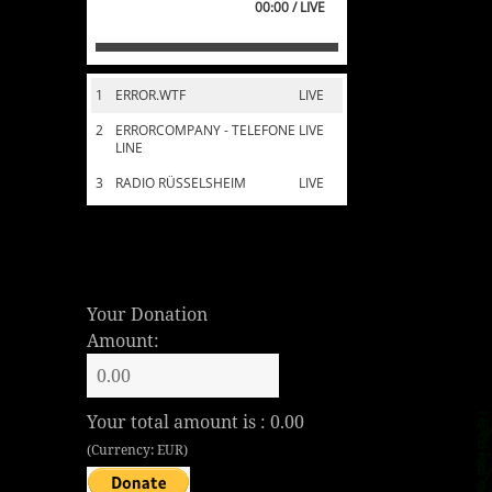
00:00 / LIVE
1
ERROR.WTF
LIVE
2
ERRORCOMPANY - TELEFONE
LIVE
LINE
3
RADIO RÜSSELSHEIM
LIVE
Your Donation
Amount:
Your total amount is :
0.00
(Currency: EUR)