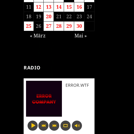
11
12
13
14
15
16
17
18
19
20
21
22
23
24
25
26
27
28
29
30
« März
Mai »
RADIO
ERROR.WTF