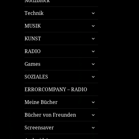
Notizblock
untermenü
Technik
öffnen
untermenü
MUSIK
öffnen
untermenü
KUNST
öffnen
untermenü
RADIO
öffnen
untermenü
Games
öffnen
untermenü
SOZIALES
öffnen
ERRORCOMPANY – RADIO
untermenü
Meine Bücher
öffnen
untermenü
Bücher von Freunden
öffnen
untermenü
Screensaver
öffnen