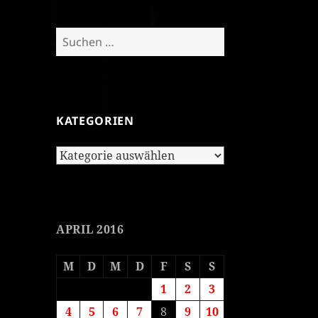
Suchen
nach:
KATEGORIEN
Kategorien
APRIL 2016
M
D
M
D
F
S
S
1
2
3
4
5
6
7
8
9
10