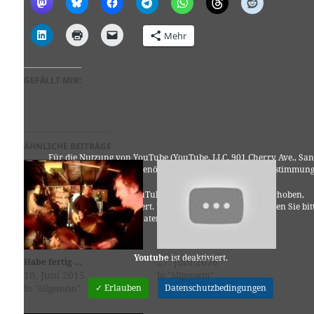
Mehr
GEFÄLLT MIR:
ÄHNLICHE BEITRÄGE
Für die Nutzung von YouTube (YouTube, LLC, 901 Cherry Ave., San
Bruno, CA 94066, USA) benötigen wir laut DSGVO Ihre Zustimmung
Es werden seitens YouTube personenbezogene Daten erhoben,
verarbeitet und gespeichert. Welche Daten genau entnehmen Sie bit
den Datenschutzbedingungen.
Youtube
ist deaktiviert.
27. Juni 2016
Habe fertig …
10. Juni 2015
In "Allgemein"
✓ Erlauben
Datenschutzbedingungen
In "Allgemein"