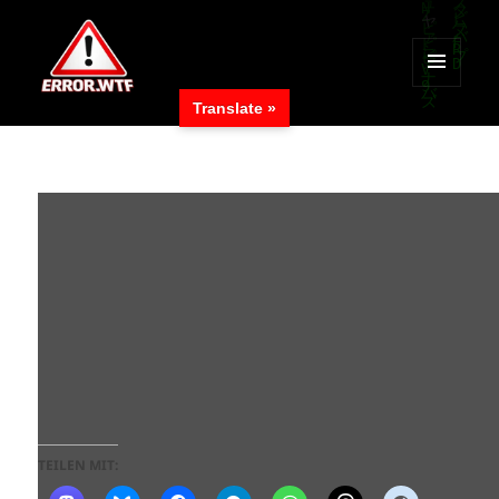
MENÜ
Translate »
UND
ERROR.WTF
WIDGETS
TEILEN MIT: