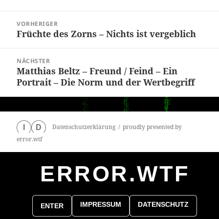
Beitragsnavigation
VORHERIGER
Früchte des Zorns – Nichts ist vergeblich
Vorheriger
Beitrag:
NÄCHSTER
Matthias Beltz – Freund / Feind – Ein
Nächster
Portrait – Die Norm und der Wertbegriff
Beitrag:
Datenschutzerklärung
proudly presented by
I
D
error.wtf
ERROR.WTF
0
particles
IMPRESSUM
DATENSCHUTZ
ENTER