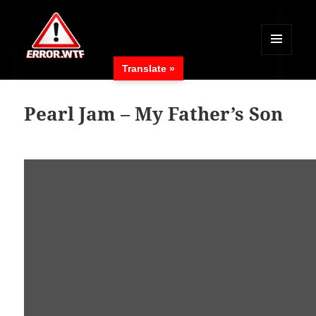
MENÜ
Translate »
UND
ERROR.WTF
WIDGETS
Pearl Jam – My Father’s Son