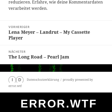
reduzieren.
Erfahre, wie deine Kommentardaten
verarbeitet werden.
Beitragsnavigation
VORHERIGER
Lena Meyer – Landrut – My Cassette
Vorheriger
Player
Beitrag:
NÄCHSTER
The Long Road – Pearl Jam
Nächster
Beitrag:
Datenschutzerklärung
proudly presented by
I
D
error.wtf
ERROR.WTF
0
particles