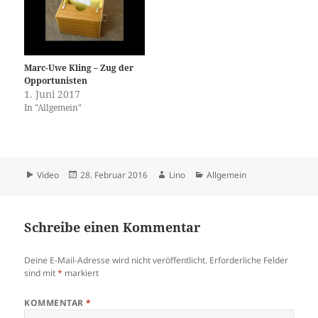
Marc-Uwe Kling – Zug der
Opportunisten
1. Juni 2017
In "Allgemein"
Format
Veröffentlicht
Autor
Kategorien
Video
28. Februar 2016
Lino
Allgemein
am
Schreibe einen Kommentar
Deine E-Mail-Adresse wird nicht veröffentlicht.
Erforderliche Felder
sind mit
*
markiert
KOMMENTAR
*