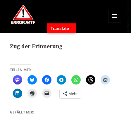
MENÜ
Translate »
UND
ERROR.WTF
WIDGETS
Zug der Erinnerung
TEILEN MIT:
Mehr
GEFÄLLT MIR: