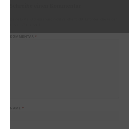
Schreibe einen Kommentar
Deine E-Mail-Adresse wird nicht veröffentlicht.
Erforderliche Felder
sind mit
*
markiert
KOMMENTAR
*
NAME
*