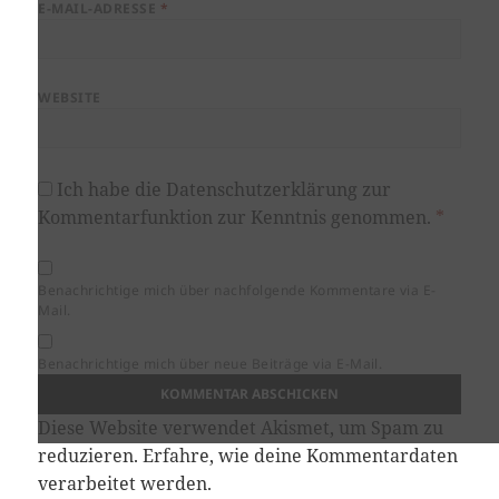
E-MAIL-ADRESSE
*
WEBSITE
Ich habe die
Datenschutzerklärung
zur
Kommentarfunktion zur Kenntnis genommen.
*
Benachrichtige mich über nachfolgende Kommentare via E-
Mail.
Benachrichtige mich über neue Beiträge via E-Mail.
Diese Website verwendet Akismet, um Spam zu
reduzieren.
Erfahre, wie deine Kommentardaten
verarbeitet werden.