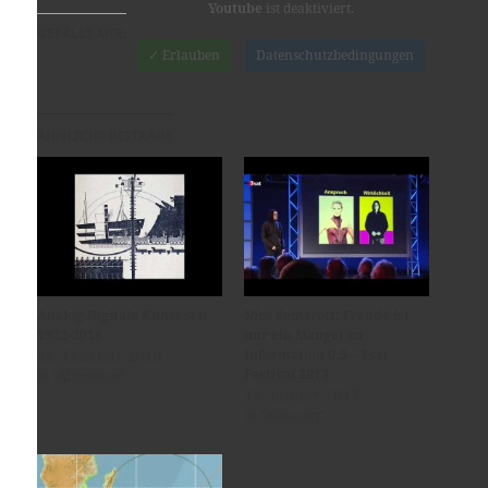
Youtube
ist deaktiviert.
GEFÄLLT MIR:
✓ Erlauben
Datenschutzbedingungen
ÄHNLICHE BEITRÄGE
Analog-Digitale Kunst seit
Nico Semsrott: Freude ist
1922-2018
nur ein Mangel an
26. Februar 2018
Information 0.5 – 3sat
Festival 2013
In "Allgemein"
17. Januar 2017
In "Kabarett"