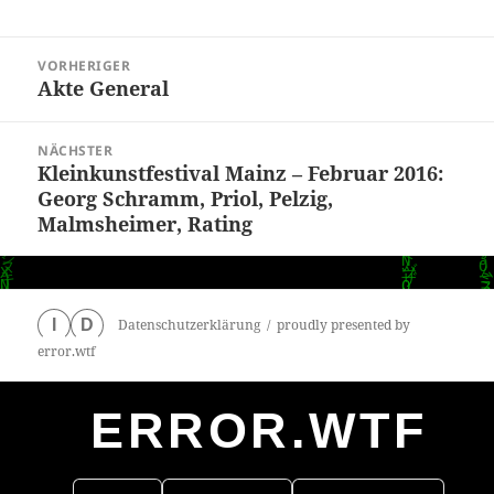
Beitragsnavigation
VORHERIGER
Akte General
Vorheriger
Beitrag:
NÄCHSTER
Kleinkunstfestival Mainz – Februar 2016:
Nächster
Georg Schramm, Priol, Pelzig,
Beitrag:
Malmsheimer, Rating
Datenschutzerklärung
proudly presented by
I
D
error.wtf
ERROR.WTF
0
particles