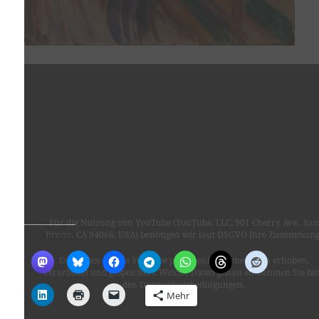
Für die Nutzung von YouTube (YouTube, LLC, 901 Cherry Ave., San
Bruno, CA 94066, USA) benötigen wir laut DSGVO Ihre Zustimmung
TEILEN MIT:
Es werden seitens YouTube personenbezogene Daten erhoben,
verarbeitet und gespeichert. Welche Daten genau entnehmen Sie bit
den Datenschutzbedingungen.
Mehr