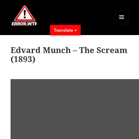
MENÜ
Translate »
UND
ERROR.WTF
WIDGETS
Edvard Munch – The Scream
(1893)