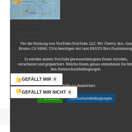
Das Snowden Interview in
München, dem die
deutschen Medien keinerlei
Aufmerksamkeit
Für die Nutzung von YouTube (YouTube, LLC, 901 Cherry Ave., San
schenkten
Bruno, CA 94066, USA) benötigen wir laut DSGVO Ihre Zustimmung
10. Januar 2018
In "Allgemein"
Es werden seitens YouTube personenbezogene Daten erhoben,
verarbeitet und gespeichert. Welche Daten genau entnehmen Sie bit
den Datenschutzbedingungen.
GEFÄLLT MIR
0
Youtube
ist deaktiviert.
GEFÄLLT MIR NICHT
0
✓ Erlauben
Datenschutzbedingungen
Veröffentlicht
Autor
Kategorien
25. Februar 2016
Lino
Kunst
am