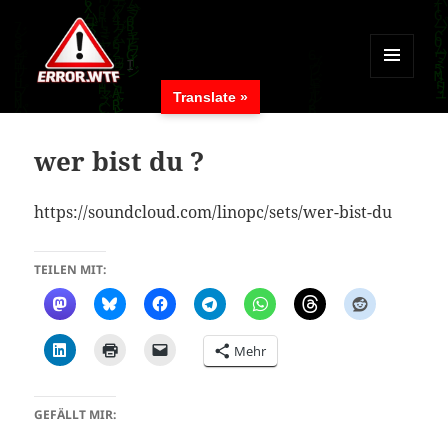
MENÜ
Translate »
UND
ERROR.WTF
WIDGETS
wer bist du ?
https://soundcloud.com/linopc/sets/wer-bist-du
TEILEN MIT:
Mehr
GEFÄLLT MIR: