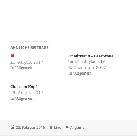
ÄHNLICHE BEITRÄGE
Qualityland – Leseprobe
21. August 2017
http://qualityland.de/
6. Dezember 2017
In "Allgemein"
In "Allgemein"
Chaos im Kopf
29. August 2017
In "Allgemein"
Veröffentlicht
Autor
Kategorien
23. Februar 2016
Lino
Allgemein
am