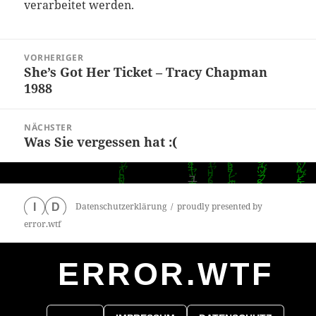
verarbeitet werden.
Beitragsnavigation
VORHERIGER
She’s Got Her Ticket – Tracy Chapman
Vorheriger
1988
Beitrag:
NÄCHSTER
Was Sie vergessen hat :(
Nächster
Beitrag:
Datenschutzerklärung
proudly presented by
I
D
error.wtf
ERROR.WTF
0
particles