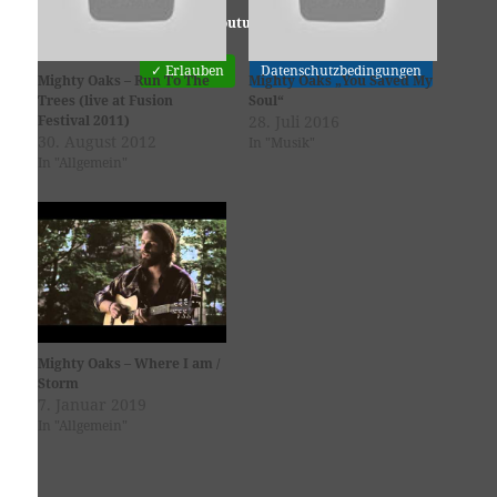
Youtube
ist deaktiviert.
✓ Erlauben
Datenschutzbedingungen
Mighty Oaks – Run To The
Mighty Oaks „You Saved My
Trees (live at Fusion
Soul“
Festival 2011)
28. Juli 2016
30. August 2012
In "Musik"
In "Allgemein"
Mighty Oaks – Where I am /
Storm
7. Januar 2019
In "Allgemein"