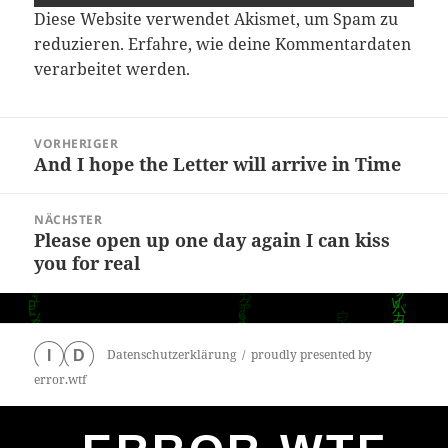
Diese Website verwendet Akismet, um Spam zu
reduzieren.
Erfahre, wie deine Kommentardaten
verarbeitet werden.
Beitragsnavigation
VORHERIGER
And I hope the Letter will arrive in Time
Vorheriger
Beitrag:
NÄCHSTER
Please open up one day again I can kiss
Nächster
you for real
Beitrag:
Datenschutzerklärung
proudly presented by
I
D
error.wtf