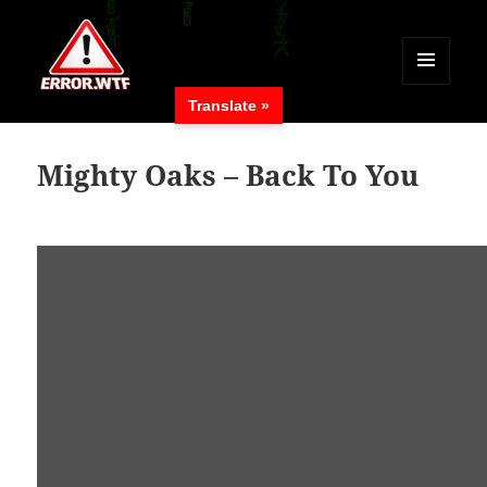
MENÜ
Translate »
UND
ERROR.WTF
WIDGETS
Mighty Oaks – Back To You