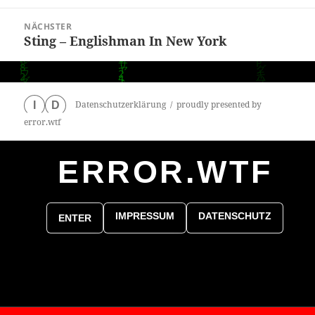
Beitrag:
NÄCHSTER
Sting – Englishman In New York
Nächster
Beitrag:
Datenschutzerklärung
proudly presented by
I
D
error.wtf
ERROR.WTF
0
particles
IMPRESSUM
DATENSCHUTZ
ENTER