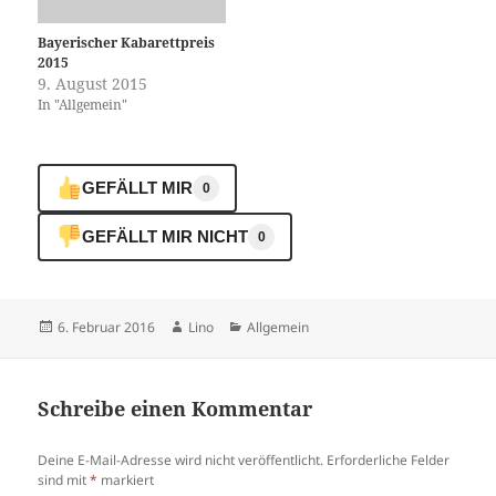
Bayerischer Kabarettpreis
2015
9. August 2015
In "Allgemein"
GEFÄLLT MIR
0
GEFÄLLT MIR NICHT
0
Veröffentlicht
Autor
Kategorien
6. Februar 2016
Lino
Allgemein
am
Schreibe einen Kommentar
Deine E-Mail-Adresse wird nicht veröffentlicht.
Erforderliche Felder
sind mit
*
markiert