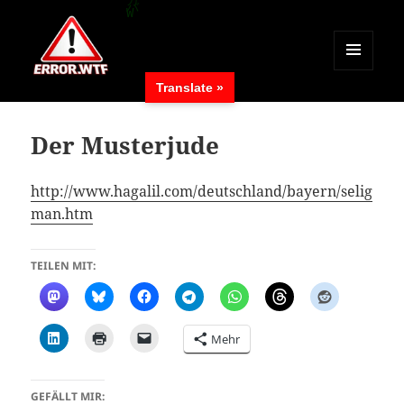
MENÜ
Translate »
UND
ERROR.WTF
WIDGETS
Der Musterjude
http://www.hagalil.com/deutschland/bayern/selig
man.htm
TEILEN MIT:
Mehr
GEFÄLLT MIR: