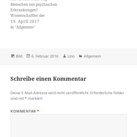
Menschen mit psychischen
Erkrankungen?
Wissenschaftler der
Universität Basel und der
19. April 2017
Universitären
In "Allgemein"
Psychiatrischen Kliniken
Basel haben untersucht,
welche Faktoren die soziale
Stigmatisierung beeinflussen.
Die Fachzeitschrift «Scientific
Format
Veröffentlicht
Autor
Kategorien
Bild
6. Februar 2016
Lino
Allgemein
Reports» hat die Resultate
am
veröffentlicht. Menschen mit
psychischen Krankheiten
leiden unter starker sozialer
Schreibe einen Kommentar
Stigmatisierung. Zusätzlich
zu den eigentlichen…
Deine E-Mail-Adresse wird nicht veröffentlicht.
Erforderliche Felder
sind mit
*
markiert
KOMMENTAR
*