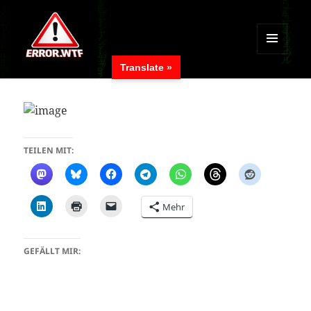
MENÜ
Translate »
UND
ERROR.WTF
WIDGETS
TEILEN MIT:
Mehr
GEFÄLLT MIR: