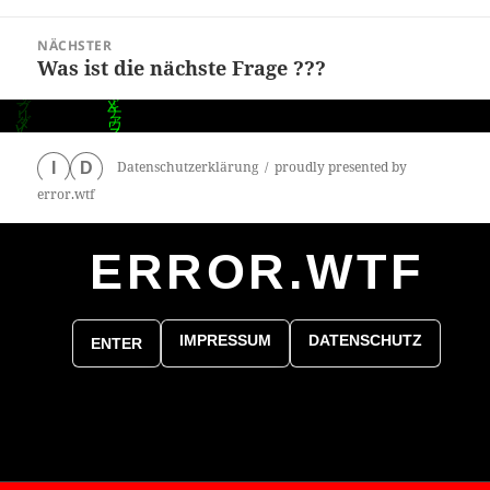
Beitrag:
NÄCHSTER
Was ist die nächste Frage ???
Nächster
Beitrag:
Datenschutzerklärung
proudly presented by
I
D
error.wtf
ERROR.WTF
0
particles
IMPRESSUM
DATENSCHUTZ
ENTER