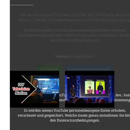
GEFÄLLT MIR:
Für die Nutzung von YouTube (YouTube, LLC, 901 Cherry Ave., San
Bruno, CA 94066, USA) benötigen wir laut DSGVO Ihre Zustimmung
Es werden seitens YouTube personenbezogene Daten erhoben,
verarbeitet und gespeichert. Welche Daten genau entnehmen Sie bit
den Datenschutzbedingungen.
Youtube
ist deaktiviert.
ÄHNLICHE BEITRÄGE
✓ Erlauben
Datenschutzbedingungen
Für die Nutzung von YouTube (YouTube, LLC, 901 Cherry Ave., San
Bruno, CA 94066, USA) benötigen wir laut DSGVO Ihre Zustimmung
Es werden seitens YouTube personenbezogene Daten erhoben,
Eigenen Fernsehsender
Nico Semsrott: Freude ist
verarbeitet und gespeichert. Welche Daten genau entnehmen Sie bit
Bauen
nur ein Mangel an
den Datenschutzbedingungen.
12. April 2019
Information 0.5 – 3sat
Festival 2013
In "Allgemein"