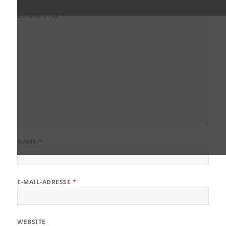
????????????????????????????
???
KOMMENTAR
*
NAME
*
E-MAIL-ADRESSE
*
WEBSITE