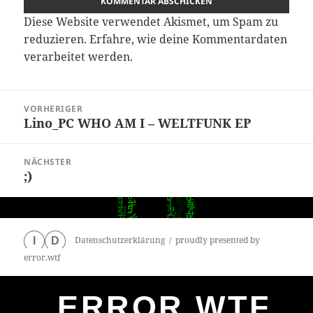
Diese Website verwendet Akismet, um Spam zu
reduzieren.
Erfahre, wie deine Kommentardaten
verarbeitet werden.
Beitragsnavigation
VORHERIGER
Lino_PC WHO AM I – WELTFUNK EP
Vorheriger
Beitrag:
NÄCHSTER
;)
Nächster
Beitrag:
Datenschutzerklärung
proudly presented by
I
D
error.wtf
ERROR.WTF