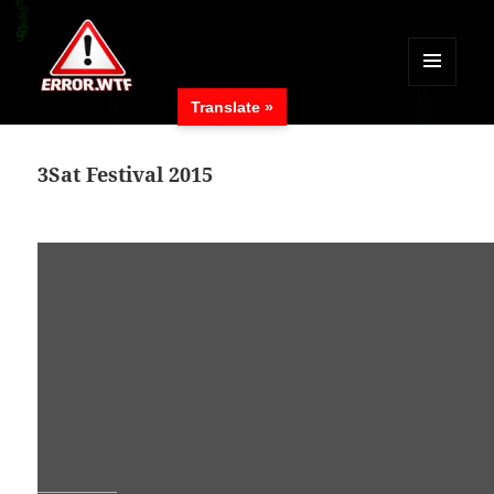
MENÜ
Translate »
UND
ERROR.WTF
WIDGETS
3Sat Festival 2015