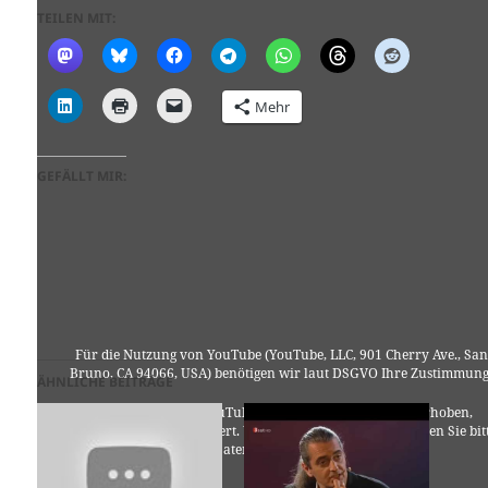
TEILEN MIT:
Mehr
GEFÄLLT MIR:
Für die Nutzung von YouTube (YouTube, LLC, 901 Cherry Ave., San
Bruno, CA 94066, USA) benötigen wir laut DSGVO Ihre Zustimmung
ÄHNLICHE BEITRÄGE
Es werden seitens YouTube personenbezogene Daten erhoben,
verarbeitet und gespeichert. Welche Daten genau entnehmen Sie bit
den Datenschutzbedingungen.