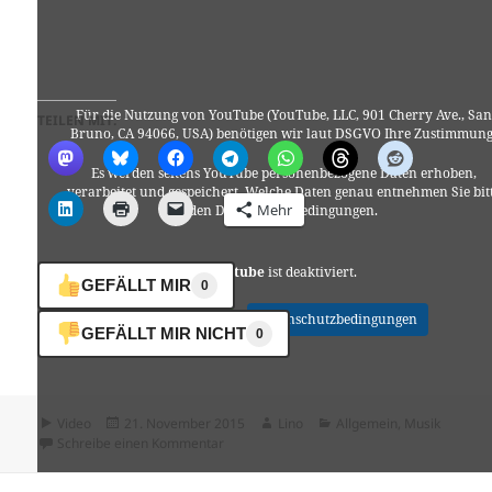
Für die Nutzung von YouTube (YouTube, LLC, 901 Cherry Ave., San
TEILEN MIT:
Bruno, CA 94066, USA) benötigen wir laut DSGVO Ihre Zustimmung
Es werden seitens YouTube personenbezogene Daten erhoben,
verarbeitet und gespeichert. Welche Daten genau entnehmen Sie bit
Mehr
den Datenschutzbedingungen.
Youtube
ist deaktiviert.
GEFÄLLT MIR
0
✓ Erlauben
Datenschutzbedingungen
GEFÄLLT MIR NICHT
0
Format
Veröffentlicht
Autor
Kategorien
Video
21. November 2015
Lino
Allgemein
,
Musik
am
zu Adele – Hello
Schreibe einen Kommentar