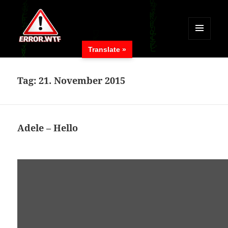
MENÜ
Translate »
UND
ERROR.WTF
WIDGETS
Tag:
21. November 2015
Adele – Hello