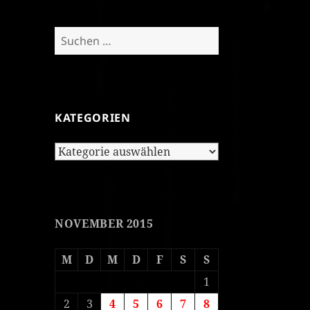
Suchen
nach:
KATEGORIEN
Kategorien
NOVEMBER 2015
M
D
M
D
F
S
S
1
2
3
4
5
6
7
8