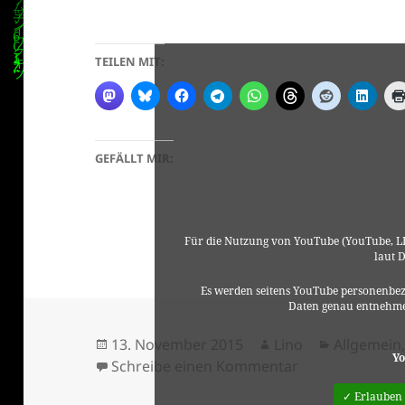
TEILEN MIT:
GEFÄLLT MIR:
Für die Nutzung von YouTube (YouTube, LL
laut 
Es werden seitens YouTube personenbez
Daten genau entnehme
Veröffentlicht
Autor
Kategorie
13. November 2015
Lino
Allgemein
Yo
am
zu Amewu ft.Ph
Schreibe einen Kommentar
✓ Erlauben