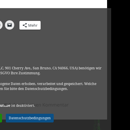
Mehr
C, 901 Cherry Ave., San Bruno, CA 94066, USA) benötigen wir
DSGVO Ihre Zustimmung.
ogene Daten erhoben, verarbeitet und gespeichert. Welche
n Sie bitte den Datenschutzbedingungen.
n
zu Amewu – Democrazy Int
Schreibe einen Kommentar
utube
ist deaktiviert.
Datenschutzbedingungen