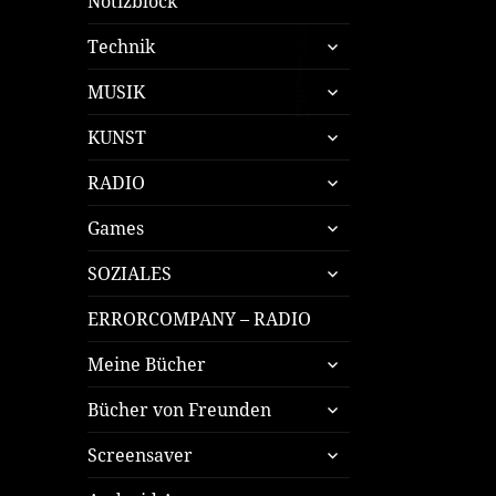
Notizblock
untermenü
Technik
öffnen
untermenü
MUSIK
öffnen
untermenü
KUNST
öffnen
untermenü
RADIO
öffnen
untermenü
Games
öffnen
untermenü
SOZIALES
öffnen
ERRORCOMPANY – RADIO
untermenü
Meine Bücher
öffnen
untermenü
Bücher von Freunden
öffnen
untermenü
Screensaver
öffnen