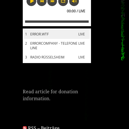
00:00 / LIVE
1
ERROR.WTF
LIVE
2
ERRORCOMPANY - TELEFONE
LIVE
LINE
3
RADIO RÜSSELSHEIM
LIVE
Read article for donation
information.
RSS – Beiträge