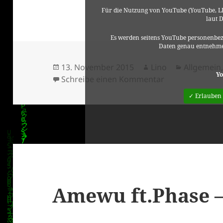
Für die Nutzung von YouTube (YouTube, LL
laut 
Es werden seitens YouTube personenbez
Daten genau entnehme
Veröffentlicht
Autor
Kategorie
13. November 2015
Lino
Allgemein
Yo
am
zu Mathias Schü
Schreibe einen Kommentar
✓ Erlauben
Amewu ft.Phase 