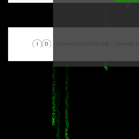
Datenschutzerklärung
proudly p
I
D