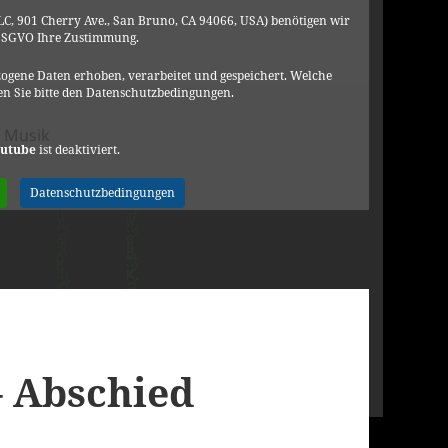
C, 901 Cherry Ave., San Bruno, CA 94066, USA) benötigen wir
DSGVO Ihre Zustimmung.
ogene Daten erhoben, verarbeitet und gespeichert. Welche
n Sie bitte den Datenschutzbedingungen.
n
,
Musik
utube
ist deaktiviert.
ller – Fremder
Datenschutzbedingungen
– Abschied