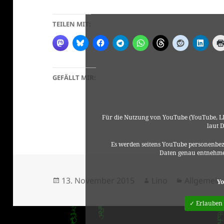
TEILEN MIT:
GEFÄLLT MIR:
Für die Nutzung von YouTube (YouTube, LL
laut 
Es werden seitens YouTube personenbez
Daten genau entnehme
Veröffentlicht
Autor
Kategorie
13. November 2015
Lino
Allgemein
Yo
am
✓ Erlauben