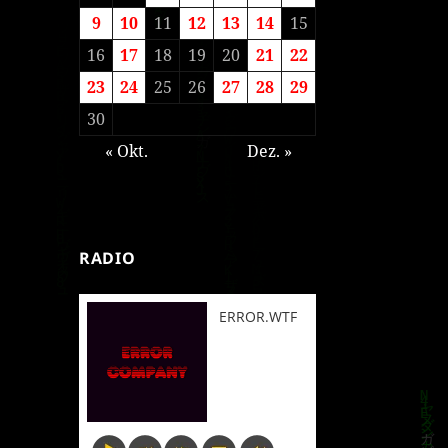
9
10
11
12
13
14
15
16
17
18
19
20
21
22
23
24
25
26
27
28
29
30
« Okt.
Dez. »
RADIO
ERROR.WTF