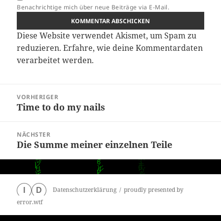
Benachrichtige mich über neue Beiträge via E-Mail.
Diese Website verwendet Akismet, um Spam zu
reduzieren.
Erfahre, wie deine Kommentardaten
verarbeitet werden.
Beitragsnavigation
VORHERIGER
Time to do my nails
Vorheriger
Beitrag:
NÄCHSTER
Die Summe meiner einzelnen Teile
Nächster
Beitrag:
Datenschutzerklärung
proudly presented by
I
D
error.wtf