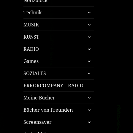
Notizblock
untermenü
Technik
öffnen
untermenü
MUSIK
öffnen
untermenü
KUNST
öffnen
untermenü
RADIO
öffnen
untermenü
Games
öffnen
untermenü
SOZIALES
öffnen
ERRORCOMPANY – RADIO
untermenü
Meine Bücher
öffnen
untermenü
Bücher von Freunden
öffnen
untermenü
Screensaver
öffnen