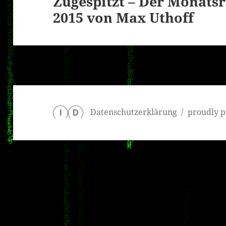
Zugespitzt – Der Monatsr
Nächster
2015 von Max Uthoff
Beitrag:
Datenschutzerklärung
proudly p
I
D