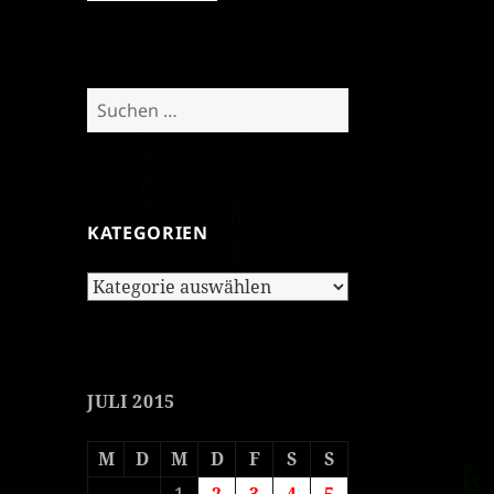
Suchen
nach:
KATEGORIEN
Kategorien
JULI 2015
M
D
M
D
F
S
S
1
2
3
4
5