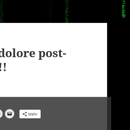
olore post-
!!
Mehr