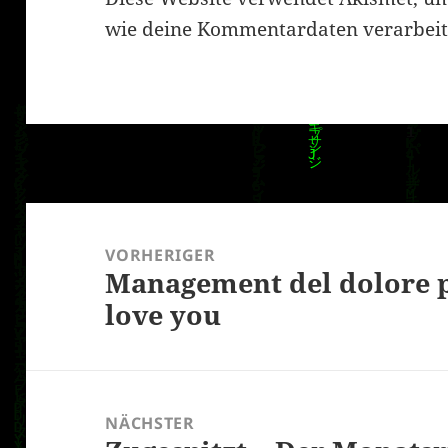
wie deine Kommentardaten verarbeit
Beitragsnavigation
VORHERIGER
Management del dolore po
Vorheriger
love you
Beitrag:
NÄCHSTER