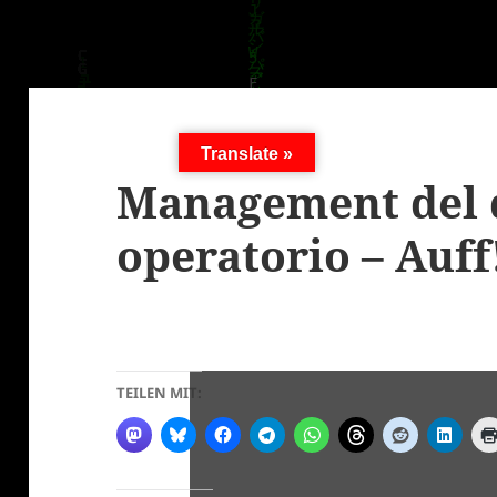
Translate »
Management del d
operatorio – Auff
TEILEN MIT: