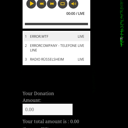
00:00 / LIVE
1
ERROR.WTF
LIVE
2
ERRORCOMPANY - TELEFONE
LIVE
LINE
3
RADIO RÜSSELSHEIM
LIVE
Your Donation
Amount:
Your total amount is :
0.00