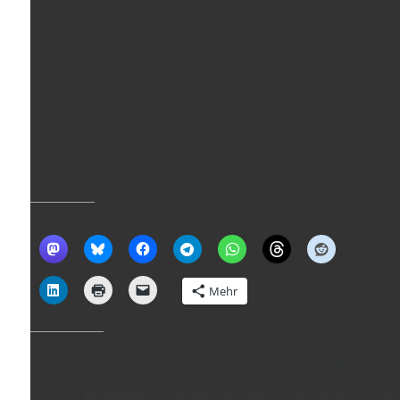
Für die Nutzung von YouTube (YouTube, LLC, 901 Cherry Ave., San
Bruno, CA 94066, USA) benötigen wir laut DSGVO Ihre Zustimmung
TEILEN MIT:
Es werden seitens YouTube personenbezogene Daten erhoben,
verarbeitet und gespeichert. Welche Daten genau entnehmen Sie bit
den Datenschutzbedingungen.
Mehr
Youtube
ist deaktiviert.
GEFÄLLT MIR:
✓ Erlauben
Datenschutzbedingungen
Für die Nutzung von YouTube (YouTube, LLC, 901 Cherry Ave., San