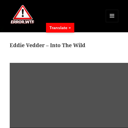
MENÜ
Translate »
UND
ERROR.WTF
WIDGETS
Eddie Vedder – Into The Wild