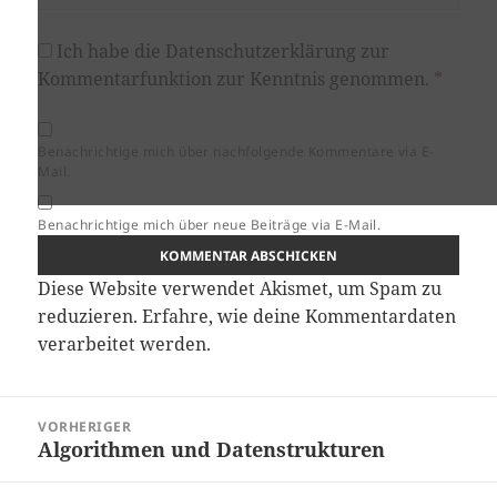
Ich habe die
Datenschutzerklärung
zur
Kommentarfunktion zur Kenntnis genommen.
*
Benachrichtige mich über nachfolgende Kommentare via E-
Mail.
Benachrichtige mich über neue Beiträge via E-Mail.
Diese Website verwendet Akismet, um Spam zu
reduzieren.
Erfahre, wie deine Kommentardaten
verarbeitet werden.
Beitragsnavigation
VORHERIGER
Algorithmen und Datenstrukturen
Vorheriger
Beitrag: