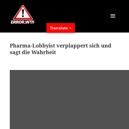
MENÜ
Translate »
UND
ERROR.WTF
WIDGETS
Pharma-Lobbyist verplappert sich und
sagt die Wahrheit