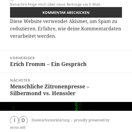
Benachrichtige mich über neue Beiträge via E-Mail.
Diese Website verwendet Akismet, um Spam zu
reduzieren.
Erfahre, wie deine Kommentardaten
verarbeitet werden.
Beitragsnavigation
VORHERIGER
Erich Fromm – Ein Gespräch
Vorheriger
Beitrag:
NÄCHSTER
Menschliche Zitronenpresse –
Nächster
Silbermond vs. Henssler
Beitrag:
Datenschutzerklärung
proudly presented by
I
D
error.wtf