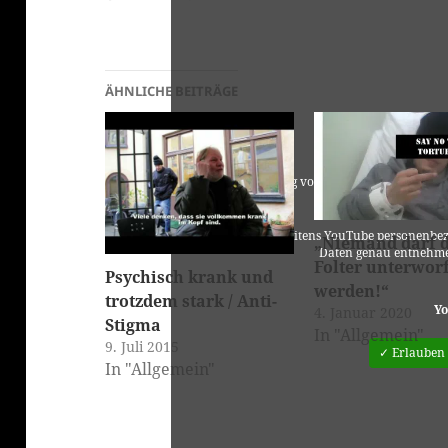
ÄHNLICHE BEITRÄGE
Für die Nutzung von YouTube (YouTube, LL
laut 
Es werden seitens YouTube personenbez
„Niemand darf 
Daten genau entnehme
Folter unterwor
Psychisch krank und
werden!“
trotzdem stark / Anti-
Yo
4. Januar 2020
Stigma
In "Allgemein"
9. Juli 2015
✓ Erlauben
In "Allgemein"