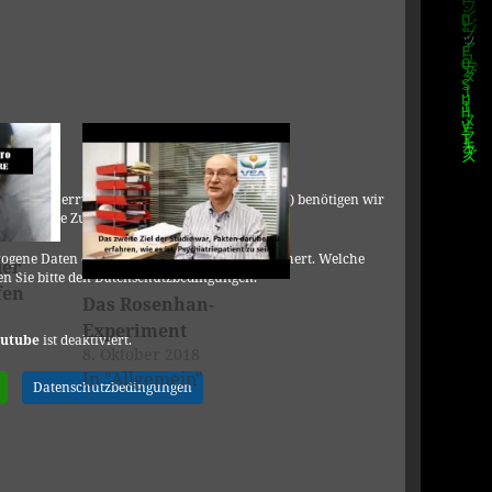
C, 901 Cherry Ave., San Bruno, CA 94066, USA) benötigen wir
DSGVO Ihre Zustimmung.
ogene Daten erhoben, verarbeitet und gespeichert. Welche
der
n Sie bitte den Datenschutzbedingungen.
fen
Das Rosenhan-
Experiment
utube
ist deaktiviert.
8. Oktober 2018
In "Allgemein"
Datenschutzbedingungen