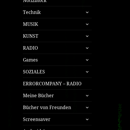
Notizblock
untermenü
Technik
öffnen
untermenü
MUSIK
öffnen
untermenü
KUNST
öffnen
untermenü
RADIO
öffnen
untermenü
Games
öffnen
untermenü
SOZIALES
öffnen
ERRORCOMPANY – RADIO
untermenü
Meine Bücher
öffnen
untermenü
Bücher von Freunden
öffnen
untermenü
Screensaver
öffnen