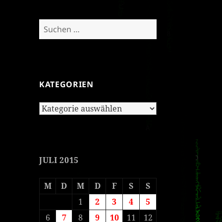
Suchen
nach:
KATEGORIEN
Kategorien
JULI 2015
M
D
M
D
F
S
S
1
2
3
4
5
6
7
8
9
10
11
12