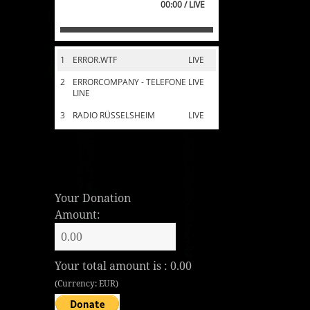
00:00 / LIVE
1
ERROR.WTF
LIVE
2
ERRORCOMPANY - TELEFONE
LIVE
LINE
3
RADIO RÜSSELSHEIM
LIVE
Your Donation
Amount:
Your total amount is :
0.00
(Currency: EUR)