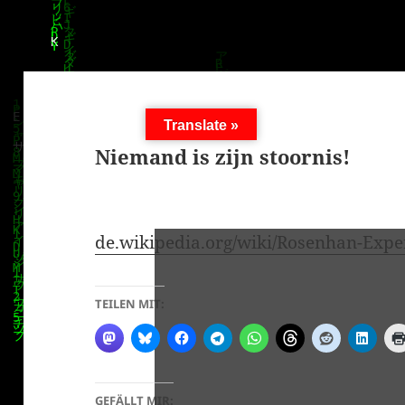
Translate »
Niemand is zijn stoornis!
de.wikipedia.org/wiki/Rosenhan-Exp
TEILEN MIT:
GEFÄLLT MIR: