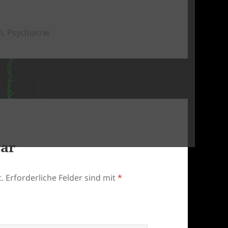
en
n
,
Psychiatrie
tar
.
Erforderliche Felder sind mit
*