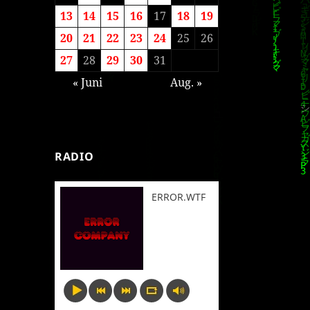
13
14
15
16
17
18
19
20
21
22
23
24
25
26
27
28
29
30
31
« Juni
Aug. »
RADIO
ERROR.WTF