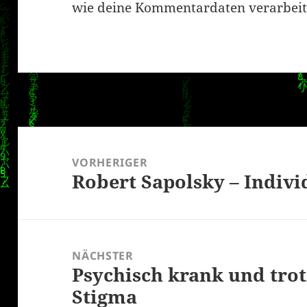
wie deine Kommentardaten verarbeit
Beitragsnavigation
VORHERIGER
Robert Sapolsky – Indivi
Vorheriger
Beitrag:
NÄCHSTER
Psychisch krank und trot
Nächster
Stigma
Beitrag: