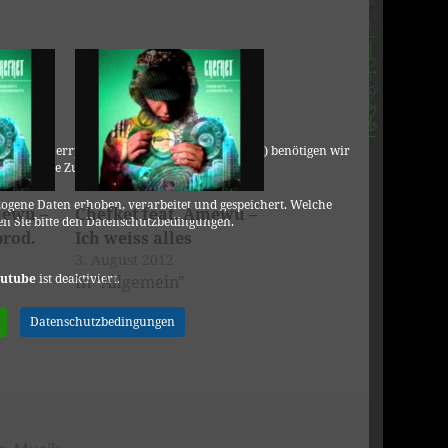
C, 901 Cherry Ave., San Bruno, CA 94066, USA) benötigen wir
DSGVO Ihre Zustimmung.
ogene Daten erhoben, verarbeitet und gespeichert. Welche
mewu –
Chefket feat. Amewu –
n Sie bitte den Datenschutzbedingungen.
prod.
Ich weiss alles
3. August 2012
utube
ist deaktiviert.
In "Allgemein"
Datenschutzbedingungen
en