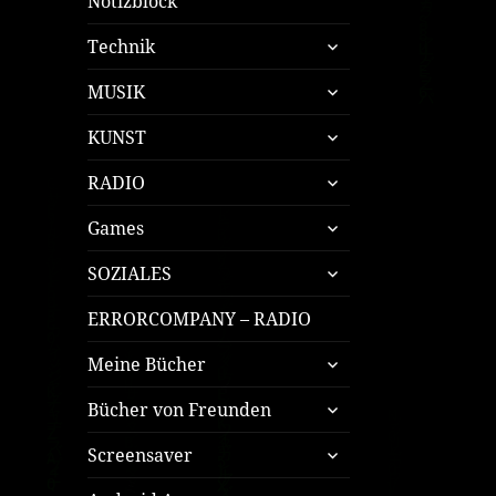
Notizblock
untermenü
Technik
öffnen
untermenü
MUSIK
öffnen
untermenü
KUNST
öffnen
untermenü
RADIO
öffnen
untermenü
Games
öffnen
untermenü
SOZIALES
öffnen
ERRORCOMPANY – RADIO
untermenü
Meine Bücher
öffnen
untermenü
Bücher von Freunden
öffnen
untermenü
Screensaver
öffnen