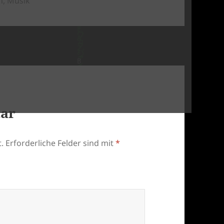
n
,
Musik
tar
.
Erforderliche Felder sind mit
*