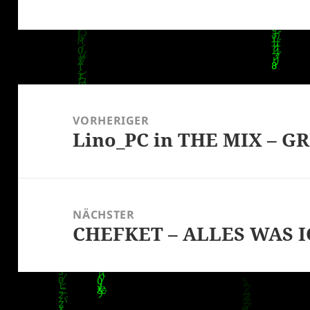
Beitragsnavigation
VORHERIGER
Lino_PC in THE MIX – G
Vorheriger
Beitrag:
NÄCHSTER
CHEFKET – ALLES WAS 
Nächster
Beitrag: