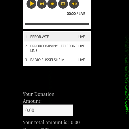
00:00 / LIVE
1
ERROR.WTF
LIVE
2
ERRORCOMPANY - TELEFONE
LIVE
LINE
3
RADIO RÜSSELSHEIM
LIVE
Your Donation
Amount:
Your total amount is :
0.00