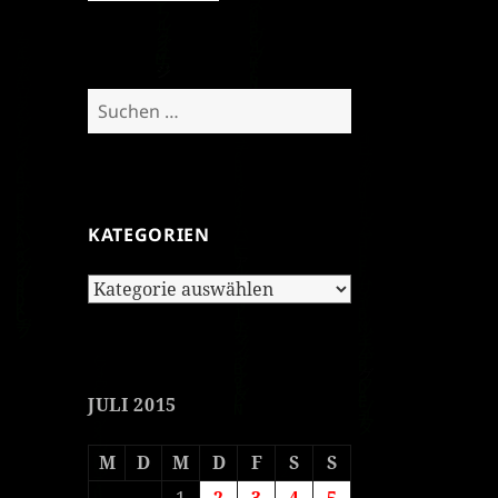
Suchen
nach:
KATEGORIEN
Kategorien
JULI 2015
M
D
M
D
F
S
S
1
2
3
4
5