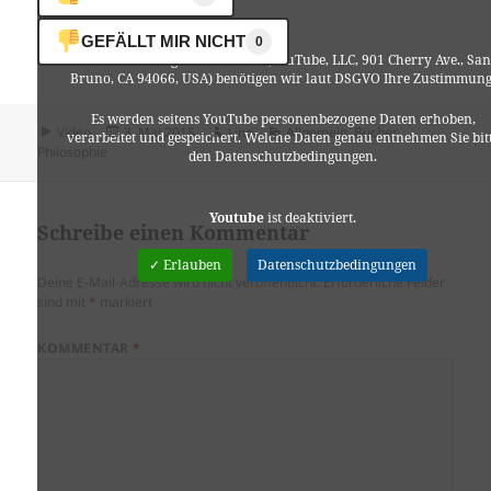
pragmatische Erwägungen.
Wir sind…
GEFÄLLT MIR NICHT
0
Für die Nutzung von YouTube (YouTube, LLC, 901 Cherry Ave., San
Bruno, CA 94066, USA) benötigen wir laut DSGVO Ihre Zustimmung
Es werden seitens YouTube personenbezogene Daten erhoben,
Format
Veröffentlicht
Autor
Kategorien
Video
3. Mai 2015
Lino
Allgemein
,
Bücher
,
verarbeitet und gespeichert. Welche Daten genau entnehmen Sie bit
am
Philosophie
den Datenschutzbedingungen.
Youtube
ist deaktiviert.
Schreibe einen Kommentar
✓ Erlauben
Datenschutzbedingungen
Deine E-Mail-Adresse wird nicht veröffentlicht.
Erforderliche Felder
sind mit
*
markiert
KOMMENTAR
*