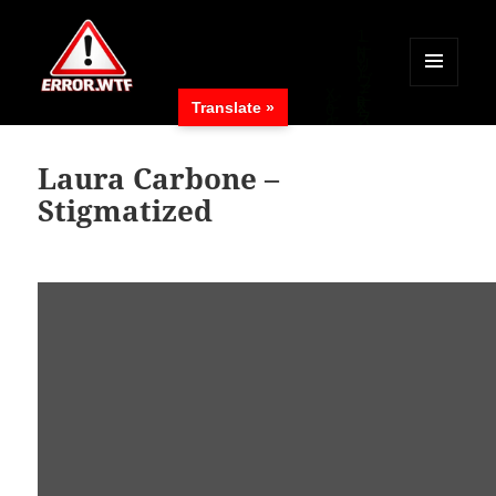
MENÜ
Translate »
UND
ERROR.WTF
WIDGETS
Laura Carbone –
Stigmatized