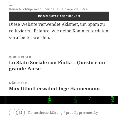
Benachrichtige mich über neue Beiträge via E-Mail.
Diese Website verwendet Akismet, um Spam zu
reduzieren.
Erfahre, wie deine Kommentardaten
verarbeitet werden.
Beitragsnavigation
VORHERIGER
Lo Stato Sociale con Piotta – Questo è un
Vorheriger
grande Paese
Beitrag:
NÄCHSTER
Max Uthoff erwähnt Inge Hannemann
Nächster
Beitrag:
Datenschutzerklärung
proudly presented by
I
D