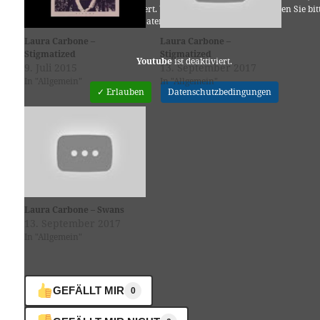
verarbeitet und gespeichert. Welche Daten genau entnehmen Sie bit
den Datenschutzbedingungen.
Laura Carbone –
Laura Carbone –
Stigmatized
Stigmatized
Youtube
ist deaktiviert.
9. Juli 2015
13. September 2017
In "Allgemein"
In "Allgemein"
✓ Erlauben
Datenschutzbedingungen
Laura Carbone – Swans
13. September 2017
In "Allgemein"
GEFÄLLT MIR
0