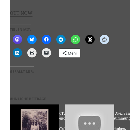
OUT NOW
TEILEN MIT:
Mehr
GEFÄLLT MIR:
ÄHNLICHE BEITRÄGE
Für die Nutzung von YouTube (YouTube, LLC, 901 Cherry Ave., San
Bruno, CA 94066, USA) benötigen wir laut DSGVO Ihre Zustimmung
Es werden seitens YouTube personenbezogene Daten erhoben,